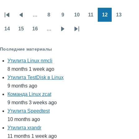
…
8
9
10
11
12
13
Нумерация
Первая
Предыдущая
Page
Page
Page
Page
Page
Page
страниц
страница
страница
14
15
16
…
Page
Page
Page
Следующая
Последняя
страница
страница
Последние материалы
Утилита Linux nmcli
8 months 1 week ago
Утилита TestDisk в Linux
9 months ago
Команда Linux zcat
9 months 3 weeks ago
Утилита Speedtest
10 months ago
Утилита xrandr
11 months 1 week ago