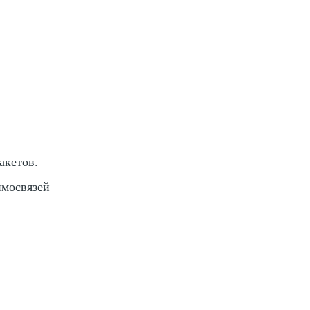
акетов.
имосвязей