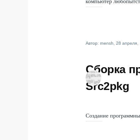
компьютер любопытс
Автор:
mensh
, 28 апреля,
Сборка п
Src2pkg
Создание программных