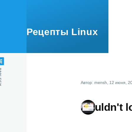
Перейти к основному содержанию
Рецепты Linux
feed
Автор:
mensh
, 12 июня, 2
Couldn't 