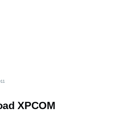
011
load XPCOM