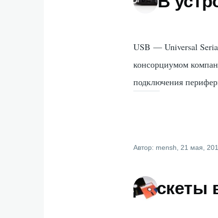
USB устр
USB — Universal Seri
консорциумом компан
подключения перифер
Автор:
mensh
, 21 мая, 20
Дискеты 