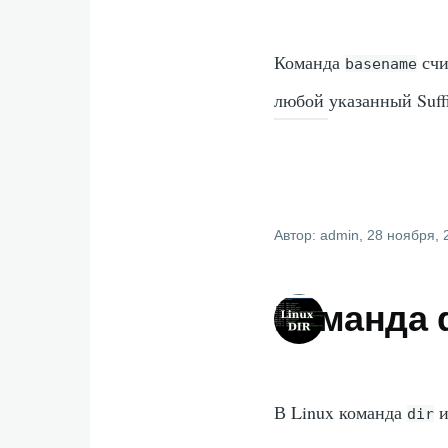
Команда
счи
basename
любой указанный Suff
Автор:
admin
, 28 ноября, 
Команда d
В Linux команда
и
dir