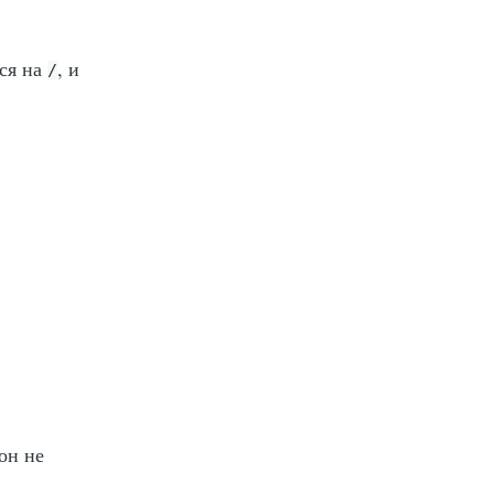
йся на
, и
/
он не