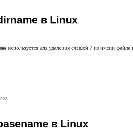
irname в Linux
используется для удаления слэшей
из имени файла 
ame
/
2023
basename в Linux