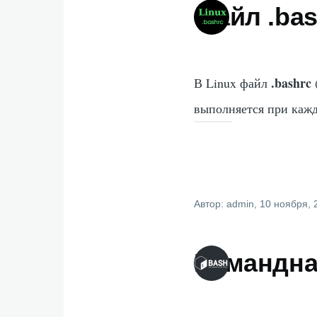
Файл .bas
.bashrc
В Linux файл
выполняется при кажд
Автор:
admin
, 10 ноября, 
Командна