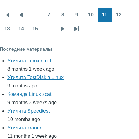
…
7
8
9
10
11
12
Нумерация
Первая
Предыдущая
Page
Page
Page
Page
Page
Page
страниц
страница
страница
13
14
15
…
Page
Page
Page
Следующая
Последняя
страница
страница
Последние материалы
Утилита Linux nmcli
8 months 1 week ago
Утилита TestDisk в Linux
9 months ago
Команда Linux zcat
9 months 3 weeks ago
Утилита Speedtest
10 months ago
Утилита xrandr
11 months 1 week ago