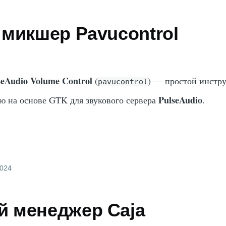
 микшер Pavucontrol
seAudio Volume Control
(
) — простой инстр
pavucontrol
PulseAudio
ю на основе GTK для звукового сервера
.
2024
 менеджер Caja