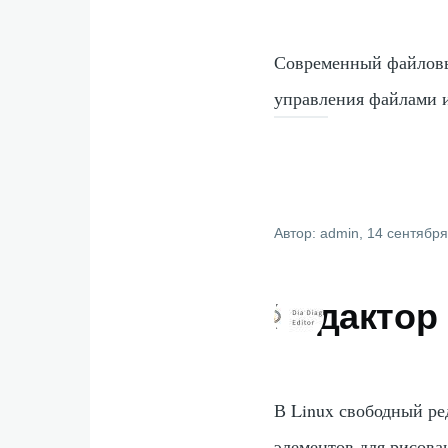
Современный файловы
управления файлами и
Автор:
admin
, 14 сентября
Редактор 
В Linux свободный ре
элементов для рисова