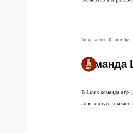
Автор:
admin
, 9 сентября,
Команда L
В Linux команда
(
arp
адреса другого компью