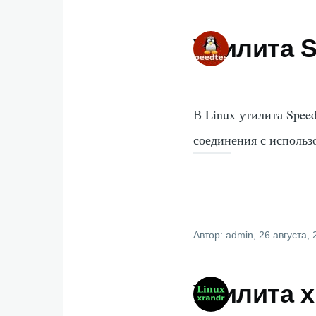
Утилита S
В Linux утилита Spee
соединения с использо
Автор:
admin
, 26 августа,
Утилита x