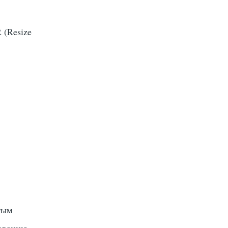
 (Resize
тым
ованию.