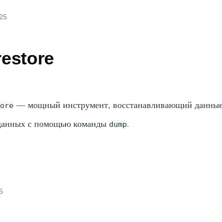
025
estore
— мощный инструмент, восстанавливающий данные
tore
зданных с помощью команды
.
dump
5