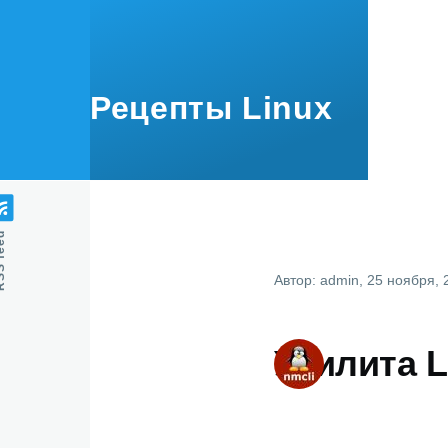
Перейти к основному содержанию
Рецепты Linux
feed
Автор:
admin
, 25 ноября, 
Утилита L