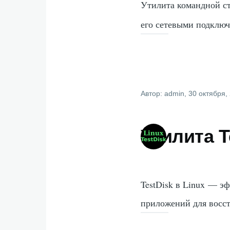
Утилита командной с
его сетевыми подключ
Автор:
admin
, 30 октября,
Утилита T
TestDisk в Linux — 
приложений для восс