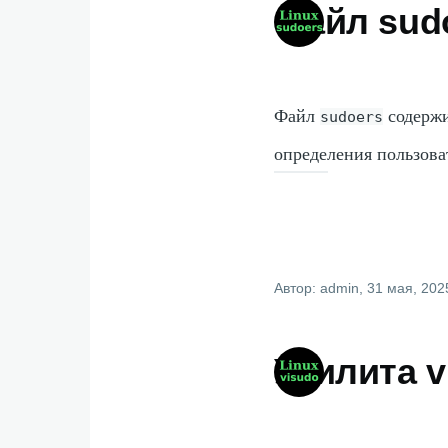
Файл sud
Файл
содержи
sudoers
определения пользова
Автор:
admin
, 31 мая, 202
Утилита v