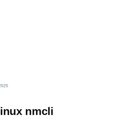
2025
inux nmcli