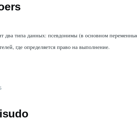
oers
т два типа данных: псевдонимы (в основном переменные
телей, где определяется право на выполнение.
5
isudo