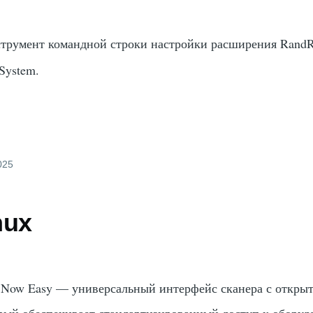
румент командной строки настройки расширения RandR
System.
2025
nux
s Now Easy — универсальный интерфейс сканера с откры
рый обеспечивает стандартизированный доступ к оборуд