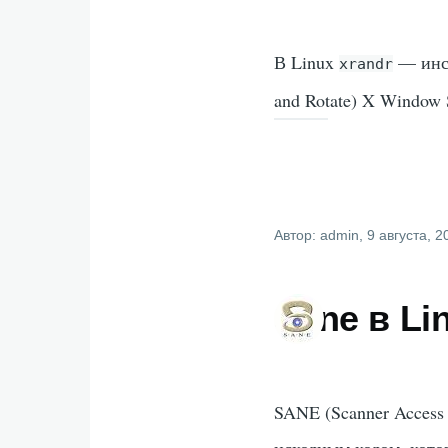
В Linux
— инст
xrandr
and Rotate) X Window 
Автор:
admin
, 9 августа, 
Sane в Li
SANE (Scanner Acces
исходным кодом, кото