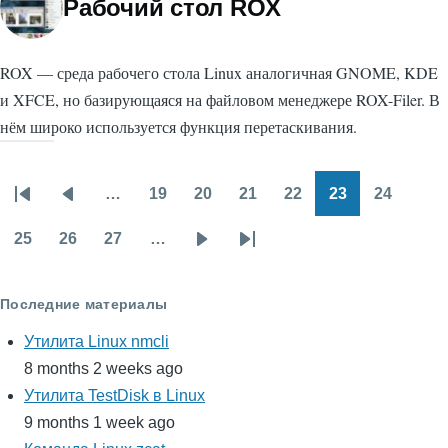
Рабочий стол ROX
ROX — среда рабочего стола Linux аналогичная GNOME, KDE
и XFCE, но базирующаяся на файловом менеджере ROX-Filer. В
нём широко используется функция перетаскивания.
…
19
20
21
22
23
24
Нумерация
Первая
Предыдущая
Page
Page
Page
Page
Page
Page
страниц
страница
страница
25
26
27
…
Page
Page
Page
Следующая
Последняя
страница
страница
Последние материалы
Утилита Linux nmcli
8 months 2 weeks ago
Утилита TestDisk в Linux
9 months 1 week ago