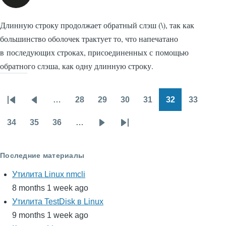
Длинную строку продолжает обратный слэш (\), так как
большинство оболочек трактует то, что напечатано
в последующих строках, присоединенных с помощью
обратного слэша, как одну длинную строку.
…
28
29
30
31
32
33
Нумерация
Первая
Предыдущая
Page
Page
Page
Page
Page
Page
страниц
страница
страница
34
35
36
…
Page
Page
Page
Следующая
Последняя
страница
страница
Последние материалы
Утилита Linux nmcli
8 months 1 week ago
Утилита TestDisk в Linux
9 months 1 week ago