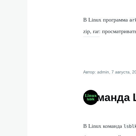
В Linux программа
ar
zip, rar: просматриват
Автор:
admin
, 7 августа, 
Команда L
В Linux команда
lsbl