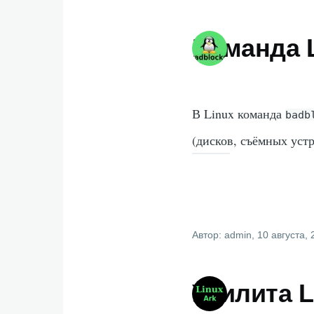
Команда L
В Linux команда
badb
(дисков, съёмных уст
Автор:
admin
, 10 августа,
Утилита L