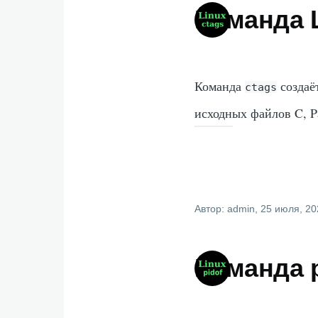
Команда L
Команда
создаё
ctags
исходных файлов C, Pa
Автор:
admin
, 25 июля, 2
Команда p