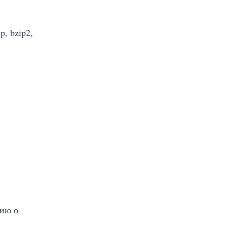
, bzip2,
ию о