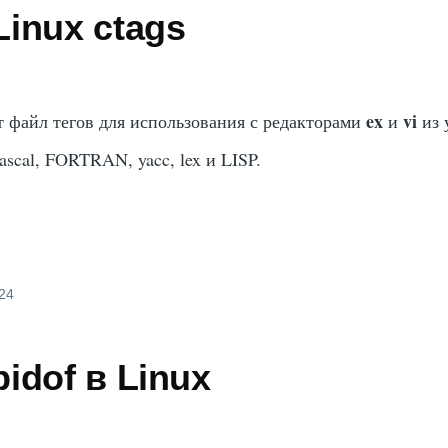
inux ctags
ex
vi
т файл тегов для использования с редакторами
и
из 
scal, FORTRAN, yacc, lex и LISP.
024
idof в Linux