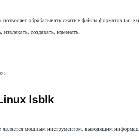
позволяет обрабатывать сжатые файлы форматов tar, gzip
k
ь, извлекать, создавать, изменять.
2024
inux lsblk
является мощным инструментом, выводящим информац
k