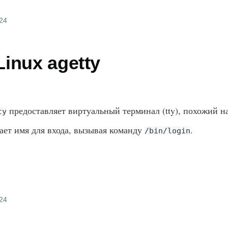
024
inux agetty
предоставляет виртуальный терминал (tty), похожий 
ty
ает имя для входа, вызывая команду
.
/bin/login
024