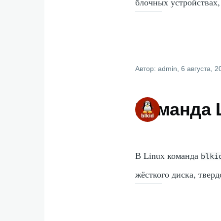
блочных устройствах,
Автор:
admin
, 6 августа, 
Команда L
В Linux команда
blki
жёсткого диска, твер