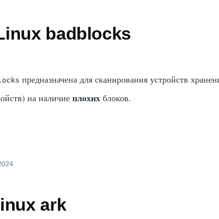
inux badblocks
предназначена для сканирования устройств хранен
locks
плохих
ройств) на наличие
блоков.
 2024
inux ark