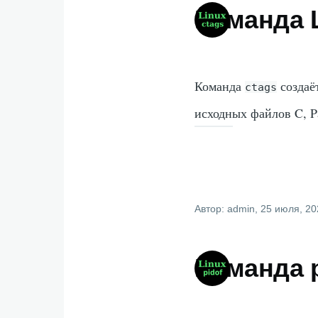
Команда L
Команда
создаё
ctags
исходных файлов C, Pa
Автор:
admin
, 25 июля, 2
Команда p