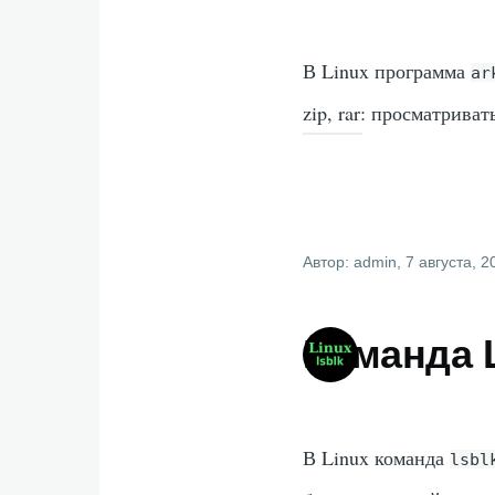
В Linux программа
ar
zip, rar: просматриват
Автор:
admin
, 7 августа, 
Команда L
В Linux команда
lsbl