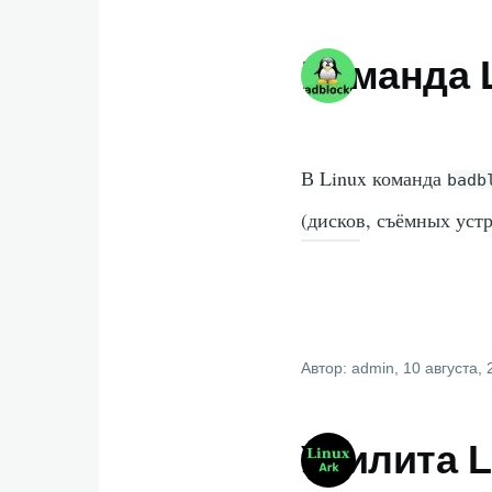
Команда L
В Linux команда
badb
(дисков, съёмных уст
Автор:
admin
, 10 августа,
Утилита L