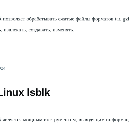
позволяет обрабатывать сжатые файлы форматов tar, gzip
k
ь, извлекать, создавать, изменять.
2024
inux lsblk
является мощным инструментом, выводящим информац
k