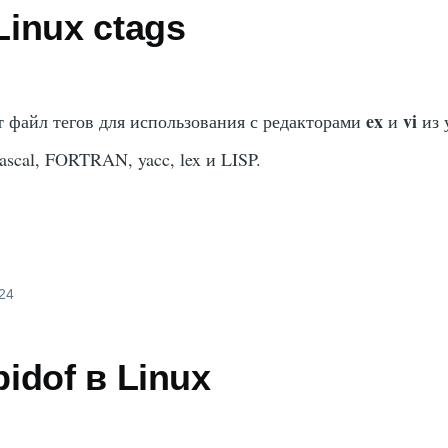
inux ctags
ex
vi
т файл тегов для использования с редакторами
и
из 
scal, FORTRAN, yacc, lex и LISP.
024
idof в Linux