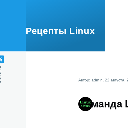
Перейти к основному содержанию
Рецепты Linux
feed
Автор:
admin
, 22 августа,
Команда L