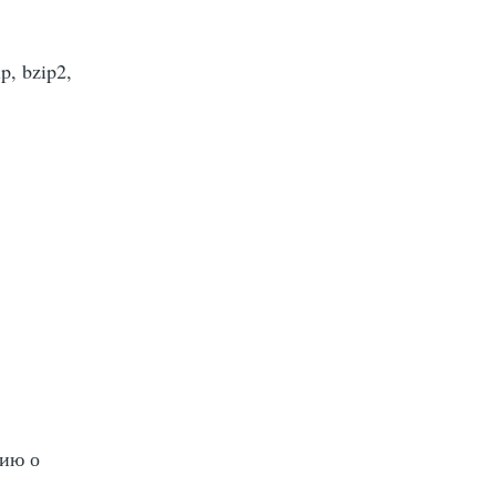
, bzip2,
ию о