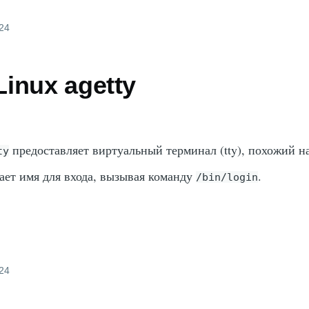
024
inux agetty
предоставляет виртуальный терминал (tty), похожий 
ty
ает имя для входа, вызывая команду
.
/bin/login
024