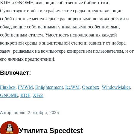
KDE и GNOME, имеющие собственные библиотеки.
Существуют и лёгкие графические среды, представляющие
собой оконные менеджеры с расширенными возможностями и
обладающие собственными уникальными особенностями,
собственным стилем. Уместность использования каждой
конкретной среды в значительной степени зависит от набора
задач, решаемых на компьютере конкретным пользователем, и от
его личных предпочтений.
Включает:
Fluxbox
,
FVWM
,
Enlightenment
,
IceWM
,
Openbox
,
WindowMaker
,
GNOME
,
KDE
,
XFce
Автор:
admin
, 2 октября, 2025
Утилита Speedtest