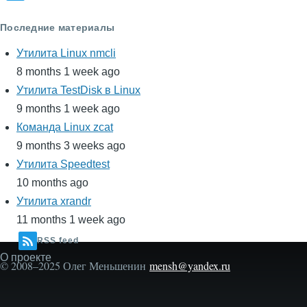
Последние материалы
Утилита Linux nmcli
8 months 1 week ago
Утилита TestDisk в Linux
9 months 1 week ago
Команда Linux zcat
9 months 3 weeks ago
Утилита Speedtest
10 months ago
Утилита xrandr
11 months 1 week ago
RSS feed
О проекте
Secondary
© 2008–2025 Олег Меньшенин
mensh@yandex.ru
menu