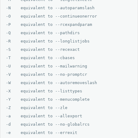
-N    equivalent to --autoparamslash

-O    equivalent to --continueonerror

-P    equivalent to --rcexpandparam

-Q    equivalent to --pathdirs

-R    equivalent to --longlistjobs

-S    equivalent to --recexact

-T    equivalent to --cbases

-U    equivalent to --mailwarning

-V    equivalent to --no-promptcr

-W    equivalent to --autoremoveslash

-X    equivalent to --listtypes

-Y    equivalent to --menucomplete

-Z    equivalent to --zle

-a    equivalent to --allexport

-d    equivalent to --no-globalrcs

-e    equivalent to --errexit
