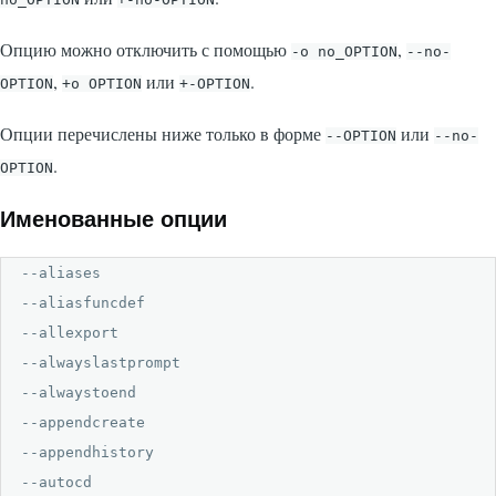
Опцию можно отключить с помощью
,
-o no_OPTION
--no-
,
или
.
OPTION
+o OPTION
+-OPTION
Опции перечислены ниже только в форме
или
--OPTION
--no-
.
OPTION
Именованные опции
--aliases

--aliasfuncdef

--allexport

--alwayslastprompt

--alwaystoend

--appendcreate

--appendhistory

--autocd
