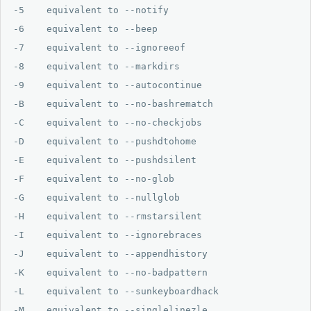
-5    equivalent to --notify

-6    equivalent to --beep

-7    equivalent to --ignoreeof

-8    equivalent to --markdirs

-9    equivalent to --autocontinue

-B    equivalent to --no-bashrematch

-C    equivalent to --no-checkjobs

-D    equivalent to --pushdtohome

-E    equivalent to --pushdsilent

-F    equivalent to --no-glob

-G    equivalent to --nullglob

-H    equivalent to --rmstarsilent

-I    equivalent to --ignorebraces

-J    equivalent to --appendhistory

-K    equivalent to --no-badpattern

-L    equivalent to --sunkeyboardhack

-M    equivalent to --singlelinezle
