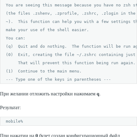
You are seeing this message because you have no zsh st
(the files .zshenv, .zprofile, .zshrc, .zlogin in the 
~).  This function can help you with a few settings th
make your use of the shell easier.

You can:

(q)  Quit and do nothing.  The function will be run ag
(0)  Exit, creating the file ~/.zshrc containing just 
     That will prevent this function being run again.

(1)  Continue to the main menu.

--- Type one of the keys in parentheses --- 
q
При желании отложить настройки нажимаем
.
Результат:
mobile%
0
При нажатии на
будет создан конфигурационный файл