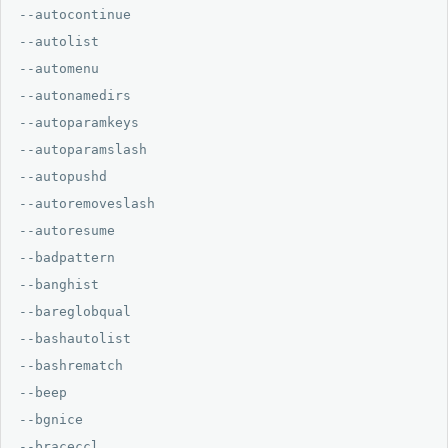
--autocontinue

--autolist

--automenu

--autonamedirs

--autoparamkeys

--autoparamslash

--autopushd

--autoremoveslash

--autoresume

--badpattern

--banghist

--bareglobqual

--bashautolist

--bashrematch

--beep

--bgnice

--braceccl
