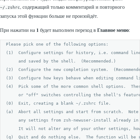
, содержащий только комментарий и повторного
~/.zshrc
запуска этой функции больше не произойдёт.
1
Главное меню
При нажатии на
будет выполнен переход в
:
Please pick one of the following options:

(1)  Configure settings for history, i.e. command line
     and saved by the shell.  (Recommended.)

(2)  Configure the new completion system.  (Recommende
(3)  Configure how keys behave when editing command li
(4)  Pick some of the more common shell options.  Thes
     or "off" switches controlling the shell's feature
(0)  Exit, creating a blank ~/.zshrc file.

(a)  Abort all settings and start from scratch.  Note 
     any settings from zsh-newuser-install already in 
     It will not alter any of your other settings, how
(q)  Quit and do nothing else.  The function will be r