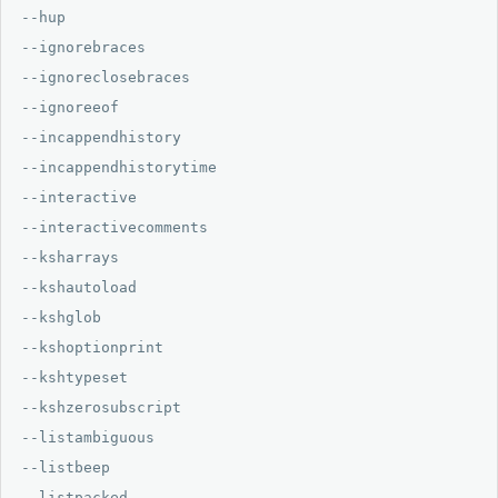
--hup

--ignorebraces

--ignoreclosebraces

--ignoreeof

--incappendhistory

--incappendhistorytime

--interactive

--interactivecomments

--ksharrays

--kshautoload

--kshglob

--kshoptionprint

--kshtypeset

--kshzerosubscript

--listambiguous

--listbeep

--listpacked
