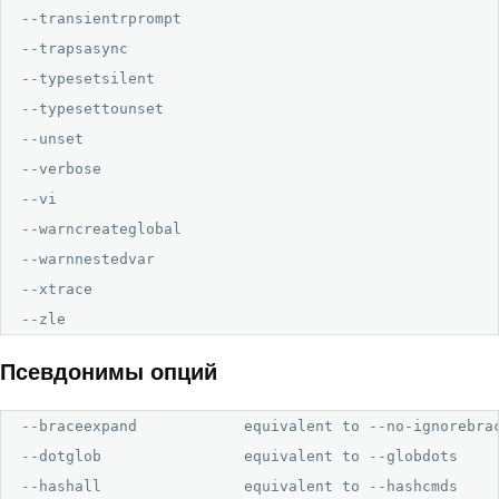
--transientrprompt

--trapsasync

--typesetsilent

--typesettounset

--unset

--verbose

--vi

--warncreateglobal

--warnnestedvar

--xtrace

--zle
Псевдонимы опций
--braceexpand            equivalent to --no-ignorebrac
--dotglob                equivalent to --globdots

--hashall                equivalent to --hashcmds
