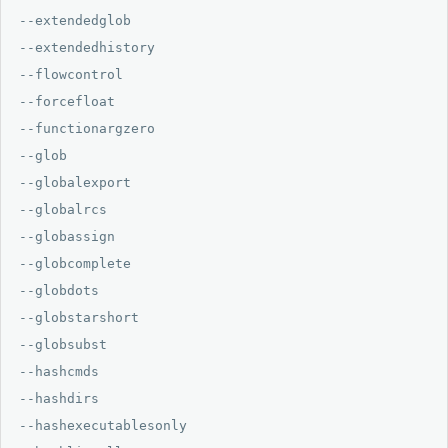
--extendedglob

--extendedhistory

--flowcontrol

--forcefloat

--functionargzero

--glob

--globalexport

--globalrcs

--globassign

--globcomplete

--globdots

--globstarshort

--globsubst

--hashcmds

--hashdirs

--hashexecutablesonly
