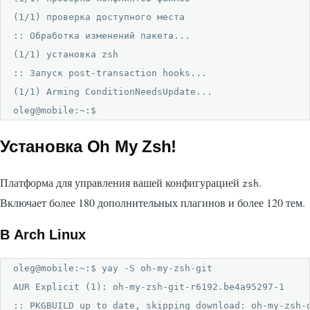
(1/1) проверка доступного места                       
:: Обработка изменений пакета...

(1/1) установка zsh                                   
:: Запуск post-transaction hooks...

(1/1) Arming ConditionNeedsUpdate...

oleg@mobile:~:$
Установка Oh My Zsh!
Платформа для управления вашей конфигурацией
.
zsh
Включает более 180 дополнительных плагинов и более 120 тем.
В Arch Linux
oleg@mobile:~:$ yay -S oh-my-zsh-git

AUR Explicit (1): oh-my-zsh-git-r6192.be4a95297-1

:: PKGBUILD up to date, skipping download: oh-my-zsh-g