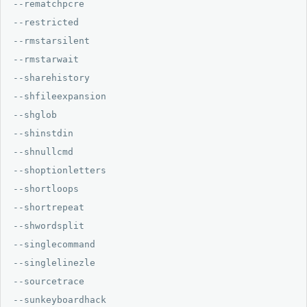
--rematchpcre

--restricted

--rmstarsilent

--rmstarwait

--sharehistory

--shfileexpansion

--shglob

--shinstdin

--shnullcmd

--shoptionletters

--shortloops

--shortrepeat

--shwordsplit

--singlecommand

--singlelinezle

--sourcetrace

--sunkeyboardhack
