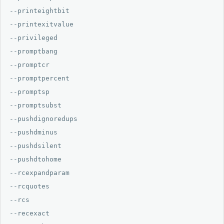
--printeightbit

--printexitvalue

--privileged

--promptbang

--promptcr

--promptpercent

--promptsp

--promptsubst

--pushdignoredups

--pushdminus

--pushdsilent

--pushdtohome

--rcexpandparam

--rcquotes

--rcs

--recexact
