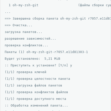
  1 oh-my-zsh-git                    (файлы сборки сущ
...

==> Завершена сборка пакета oh-my-zsh-git r7057.e11d81
==> Очистка...

загрузка пакетов...

разрешение зависимостей...

проверка конфликтов...

Пакеты (1) oh-my-zsh-git-r7057.e11d81303-1

Будет установлено:  5,21 MiB

:: Приступить к установке? [Y/n] y

(1/1) проверка ключей                                 
(1/1) проверка целостности пакета                     
(1/1) загрузка файлов пакетов                         
(1/1) проверка конфликтов файлов                      
(1/1) проверка доступного места                       
:: Обработка изменений пакета...
