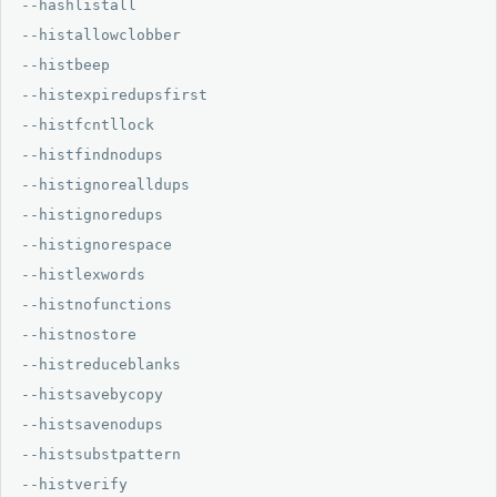
--hashlistall

--histallowclobber

--histbeep

--histexpiredupsfirst

--histfcntllock

--histfindnodups

--histignorealldups

--histignoredups

--histignorespace

--histlexwords

--histnofunctions

--histnostore

--histreduceblanks

--histsavebycopy

--histsavenodups

--histsubstpattern

--histverify
