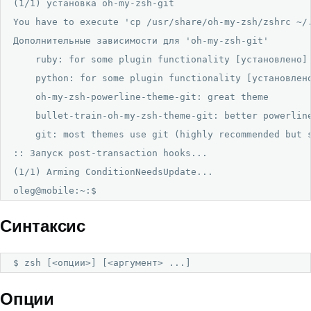
(1/1) установка oh-my-zsh-git                         
You have to execute 'cp /usr/share/oh-my-zsh/zshrc ~/.
Дополнительные зависимости для 'oh-my-zsh-git'

    ruby: for some plugin functionality [установлено]

    python: for some plugin functionality [установлено
    oh-my-zsh-powerline-theme-git: great theme

    bullet-train-oh-my-zsh-theme-git: better powerline
    git: most themes use git (highly recommended but s
:: Запуск post-transaction hooks...

(1/1) Arming ConditionNeedsUpdate...

oleg@mobile:~:$
Синтаксис
$ zsh [<опции>] [<аргумент> ...]
Опции