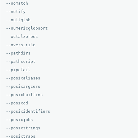
--nomatch

--notify

--nullglob

--numericglobsort

--octalzeroes

--overstrike

--pathdirs

--pathscript

--pipefail

--posixaliases

--posixargzero

--posixbuiltins

--posixcd

--posixidentifiers

--posixjobs

--posixstrings

--posixtraps
