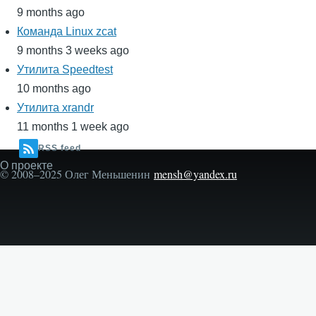
9 months ago
Команда Linux zcat
9 months 3 weeks ago
Утилита Speedtest
10 months ago
Утилита xrandr
11 months 1 week ago
RSS feed
О проекте
Secondary
© 2008–2025 Олег Меньшенин
mensh@yandex.ru
menu