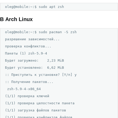
oleg@mobile:~:$ sudo apt zsh
В Arch Linux
oleg@mobile:~:$ sudo pacman -S zsh

разрешение зависимостей...

проверка конфликтов...

Пакеты (1) zsh-5.9-4

Будет загружено:    2,23 MiB

Будет установлено:  6,62 MiB

:: Приступить к установке? [Y/n] y

:: Получение пакетов...

 zsh-5.9-4-x86_64                                     
(1/1) проверка ключей                                 
(1/1) проверка целостности пакета                     
(1/1) загрузка файлов пакетов                         
(1/1) проверка конфликтов файлов                      