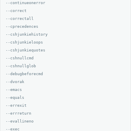
--continueonerror

--correct

--correctall

--cprecedences

--cshjunkiehistory

--cshjunkieloops

--cshjunkiequotes

--cshnullcmd

--cshnullglob

--debugbeforecmd

--dvorak

--emacs

--equals

--errexit

--errreturn

--evallineno

--exec
