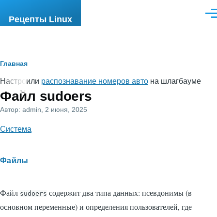
Перейти к основному содержанию
Ме
Рецепты Linux
Строка
Главная
навигации
Настроили
распознавание номеров авто
на шлагбауме
Файл sudoers
Автор:
admin
, 2 июня, 2025
Система
Файлы
Файл
содержит два типа данных: псевдонимы (в
sudoers
основном переменные) и определения пользователей, где