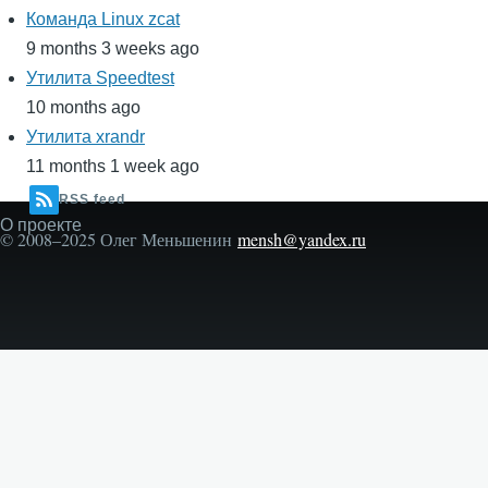
Команда Linux zcat
9 months 3 weeks ago
Утилита Speedtest
10 months ago
Утилита xrandr
11 months 1 week ago
RSS feed
О проекте
Secondary
© 2008–2025 Олег Меньшенин
mensh@yandex.ru
menu