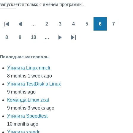
запускается только с именем программы.
…
2
3
4
5
6
7
Нумерация
Первая
Предыдущая
Page
Page
Page
Page
Page
Page
страниц
страница
страница
8
9
10
…
Page
Page
Page
Следующая
Последняя
страница
страница
Последние материалы
Утилита Linux nmcli
8 months 1 week ago
Утилита TestDisk в Linux
9 months ago
Команда Linux zcat
9 months 3 weeks ago
Утилита Speedtest
10 months ago
Утилита xrandr