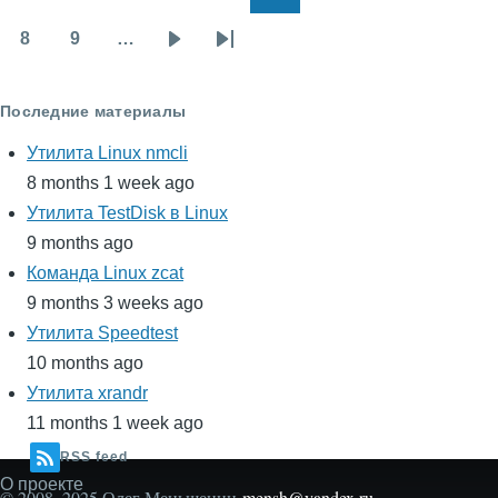
Нумерация
Первая
Предыдущая
Page
Page
Page
Page
Page
Page
Page
страниц
страница
страница
8
9
…
Page
Page
Следующая
Последняя
страница
страница
Последние материалы
Утилита Linux nmcli
8 months 1 week ago
Утилита TestDisk в Linux
9 months ago
Команда Linux zcat
9 months 3 weeks ago
Утилита Speedtest
10 months ago
Утилита xrandr
11 months 1 week ago
RSS feed
О проекте
Secondary
© 2008–2025 Олег Меньшенин
mensh@yandex.ru