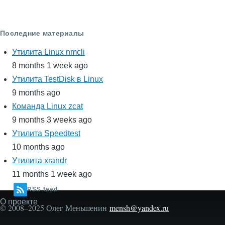
Последние материалы
Утилита Linux nmcli
8 months 1 week ago
Утилита TestDisk в Linux
9 months ago
Команда Linux zcat
9 months 3 weeks ago
Утилита Speedtest
10 months ago
Утилита xrandr
11 months 1 week ago
RSS feed
О проекте
Secondary
© 2008–2025 Олег Меньшенин
mensh@yandex.ru
menu