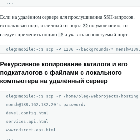
...
Если на удалённом сервере для прослушивания SSH-запросов,
использован порт, отличный от порта
по умолчанию, то
22
следует применить опцию
и указать используемый порт
–P
oleg@mobile:~:$ scp -P 1236 ~/backgrounds/* mensh@139
Рекурсивное копирование каталога и его
подкаталогов с файлами с локального
компьютера на удалённый сервер
oleg@mobile:~:$ scp -r /home/oleg/webprojects/hosting 
mensh@139.162.132.20's password: 

devel.config.html                                     
services.api.html                                     
wwwredirect.api.html                                  
...