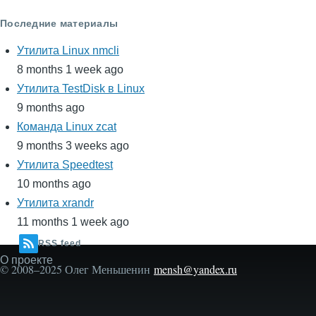
Последние материалы
Утилита Linux nmcli
8 months 1 week ago
Утилита TestDisk в Linux
9 months ago
Команда Linux zcat
9 months 3 weeks ago
Утилита Speedtest
10 months ago
Утилита xrandr
11 months 1 week ago
RSS feed
О проекте
Secondary
© 2008–2025 Олег Меньшенин
mensh@yandex.ru
menu