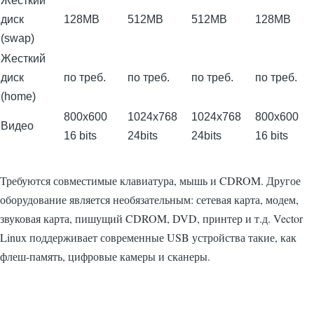
Жесткий
диск
128MB
512MB
512MB
128MB
(swap)
Жесткий
диск
по треб.
по треб.
по треб.
по треб.
(home)
800x600
1024x768
1024x768
800x600
Видео
16 bits
24bits
24bits
16 bits
Требуются совместимые клавиатура, мышь и CDROM. Другое
оборудование является необязательным: сетевая карта, модем,
звуковая карта, пишущий CDROM, DVD, принтер и т.д. Vector
Linux поддерживает современные USB устройства такие, как
флеш-память, цифровые камеры и сканеры.