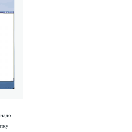
 надо
опку