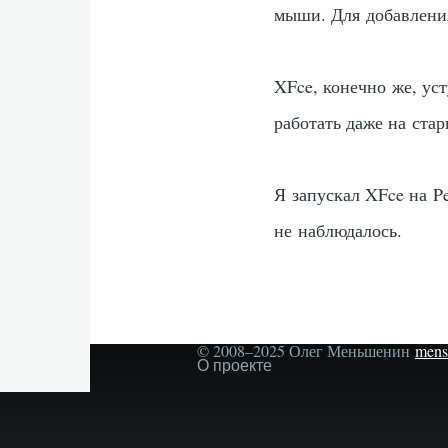
мыши. Для добавлени
XFce, конечно же, у
работать даже на ста
Я запускал XFce на P
не наблюдалось.
© 2008–2025 Олег Меньшенин
mens
Secondary
О проекте
menu