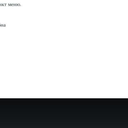
нкт меню.
бна