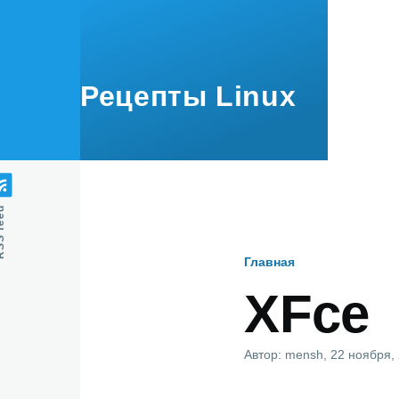
Перейти к основному содержанию
Рецепты Linux
feed
Главная
Строка
XFce
навигаци
Автор:
mensh
, 22 ноября,