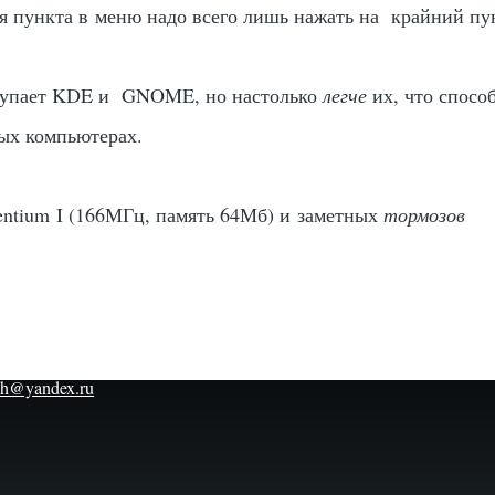
я пункта в меню надо всего лишь нажать на крайний пу
ступает KDE и GNOME, но настолько
легче
их, что спосо
рых компьютерах.
entium I (166МГц, память 64Мб) и заметных
тормозов
h@yandex.ru