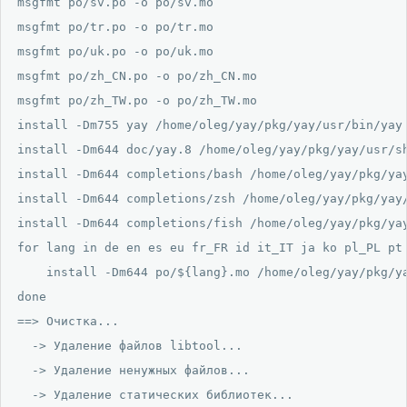
msgfmt po/sv.po -o po/sv.mo

msgfmt po/tr.po -o po/tr.mo

msgfmt po/uk.po -o po/uk.mo

msgfmt po/zh_CN.po -o po/zh_CN.mo

msgfmt po/zh_TW.po -o po/zh_TW.mo

install -Dm755 yay /home/oleg/yay/pkg/yay/usr/bin/yay

install -Dm644 doc/yay.8 /home/oleg/yay/pkg/yay/usr/sh
install -Dm644 completions/bash /home/oleg/yay/pkg/yay
install -Dm644 completions/zsh /home/oleg/yay/pkg/yay/
install -Dm644 completions/fish /home/oleg/yay/pkg/yay
for lang in de en es eu fr_FR id it_IT ja ko pl_PL pt 
    install -Dm644 po/${lang}.mo /home/oleg/yay/pkg/ya
done

==> Очистка...

  -> Удаление файлов libtool...

  -> Удаление ненужных файлов...

  -> Удаление статических библиотек...
