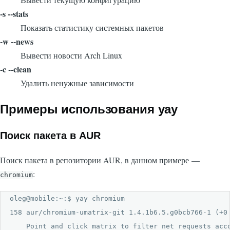
-s --stats
Показать статистику системных пакетов
-w --news
Вывести новости Arch Linux
-c --clean
Удалить ненужные зависимости
Примеры использования yay
Поиск пакета в AUR
Поиск пакета в репозитории AUR, в данном примере —
:
chromium
oleg@mobile:~:$ yay chromium

158 aur/chromium-umatrix-git 1.4.1b6.5.g0bcb766-1 (+0 
    Point and click matrix to filter net requests acco