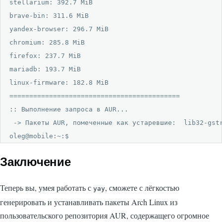
stellarium: 392.7 MiB

brave-bin: 311.6 MiB

yandex-browser: 296.7 MiB

chromium: 285.8 MiB

firefox: 237.7 MiB

mariadb: 193.7 MiB

linux-firmware: 182.8 MiB

===========================================

:: Выполнение запроса в AUR...

 -> Пакеты AUR, помеченные как устаревшие:  lib32-gstr
oleg@mobile:~:$ 
Заключение
Теперь вы, умея работать с
, сможете с лёгкостью
yay
генерировать и устанавливать пакеты Arch Linux из
пользовательского репозитория AUR, содержащего огромное