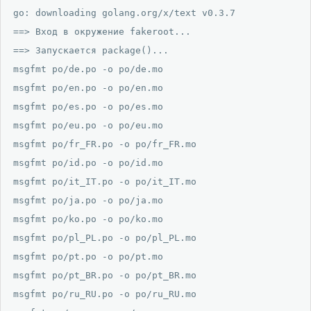
go: downloading golang.org/x/text v0.3.7

==> Вход в окружение fakeroot...

==> Запускается package()...

msgfmt po/de.po -o po/de.mo

msgfmt po/en.po -o po/en.mo

msgfmt po/es.po -o po/es.mo

msgfmt po/eu.po -o po/eu.mo

msgfmt po/fr_FR.po -o po/fr_FR.mo

msgfmt po/id.po -o po/id.mo

msgfmt po/it_IT.po -o po/it_IT.mo

msgfmt po/ja.po -o po/ja.mo

msgfmt po/ko.po -o po/ko.mo

msgfmt po/pl_PL.po -o po/pl_PL.mo

msgfmt po/pt.po -o po/pt.mo

msgfmt po/pt_BR.po -o po/pt_BR.mo

msgfmt po/ru_RU.po -o po/ru_RU.mo
