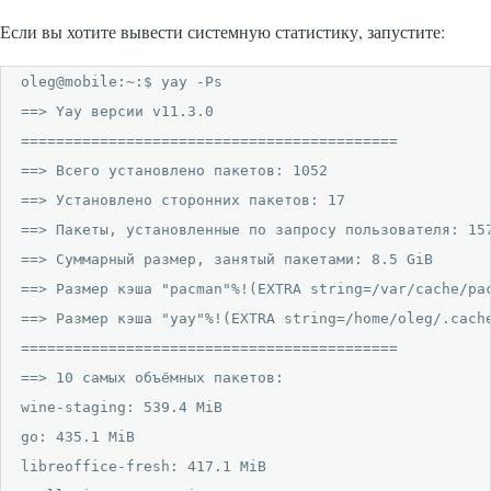
Если вы хотите вывести системную статистику, запустите:
oleg@mobile:~:$ yay -Ps

==> Yay версии v11.3.0

===========================================

==> Всего установлено пакетов: 1052

==> Установлено сторонних пакетов: 17

==> Пакеты, установленные по запросу пользователя: 157
==> Суммарный размер, занятый пакетами: 8.5 GiB

==> Размер кэша "pacman"%!(EXTRA string=/var/cache/pac
==> Размер кэша "yay"%!(EXTRA string=/home/oleg/.cache
===========================================

==> 10 самых объёмных пакетов:

wine-staging: 539.4 MiB

go: 435.1 MiB

libreoffice-fresh: 417.1 MiB
