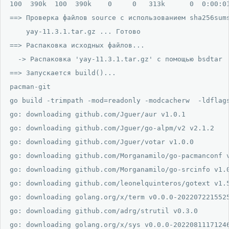
100  390k  100  390k    0     0   313k      0  0:00:01
==> Проверка файлов source с использованием sha256sums
    yay-11.3.1.tar.gz ... Готово

==> Распаковка исходных файлов...

  -> Распаковка 'yay-11.3.1.tar.gz' с помощью bsdtar

==> Запускается build()...

pacman-git

go build -trimpath -mod=readonly -modcacherw  -ldflag
go: downloading github.com/Jguer/aur v1.0.1

go: downloading github.com/Jguer/go-alpm/v2 v2.1.2

go: downloading github.com/Jguer/votar v1.0.0

go: downloading github.com/Morganamilo/go-pacmanconf v
go: downloading github.com/Morganamilo/go-srcinfo v1.0
go: downloading github.com/leonelquinteros/gotext v1.5
go: downloading golang.org/x/term v0.0.0-2022072215525
go: downloading github.com/adrg/strutil v0.3.0

go: downloading golang.org/x/sys v0.0.0-20220811171246