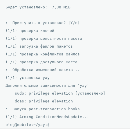
Будет установлено:  7,30 MiB

:: Приступить к установке? [Y/n] 

(1/1) проверка ключей                                 
(1/1) проверка целостности пакета                     
(1/1) загрузка файлов пакетов                         
(1/1) проверка конфликтов файлов                      
(1/1) проверка доступного места                       
:: Обработка изменений пакета...

(1/1) установка yay                                   
Дополнительные зависимости для 'yay'

    sudo: privilege elevation [установлено]

    doas: privilege elevation

:: Запуск post-transaction hooks...

(1/1) Arming ConditionNeedsUpdate...

oleg@mobile:~/yay:$