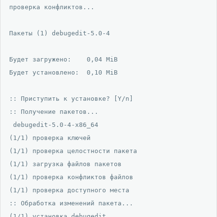
проверка конфликтов...

Пакеты (1) debugedit-5.0-4

Будет загружено:    0,04 MiB

Будет установлено:  0,10 MiB

:: Приступить к установке? [Y/n] 

:: Получение пакетов...

 debugedit-5.0-4-x86_64                               
(1/1) проверка ключей                                 
(1/1) проверка целостности пакета                     
(1/1) загрузка файлов пакетов                         
(1/1) проверка конфликтов файлов                      
(1/1) проверка доступного места                       
:: Обработка изменений пакета...

(1/1) установка debugedit                             