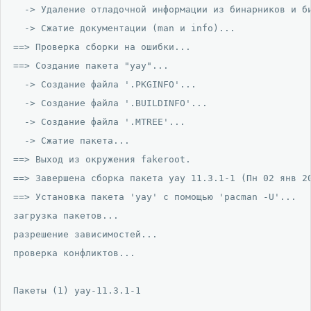
  -> Удаление отладочной информации из бинарников и би
  -> Сжатие документации (man и info)...

==> Проверка сборки на ошибки...

==> Создание пакета "yay"...

  -> Создание файла '.PKGINFO'...

  -> Создание файла '.BUILDINFO'...

  -> Создание файла '.MTREE'...

  -> Сжатие пакета...

==> Выход из окружения fakeroot.

==> Завершена сборка пакета yay 11.3.1-1 (Пн 02 янв 20
==> Установка пакета 'yay' с помощью 'pacman -U'...

загрузка пакетов...

разрешение зависимостей...

проверка конфликтов...

Пакеты (1) yay-11.3.1-1
