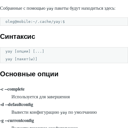
Собранные с помощью
пакеты будут находиться здесь:
yay
oleg@mobile:~/.cache/yay:$ 
Синтаксис
yay [опции] [...]

yay [пакет(ы)]
Основные опции
-c --complete
Используется для завершения
-d --defaultconfig
Вывести конфигурацию
по умолчанию
yay
-g --currentconfig
Вывести текущую конфигурацию