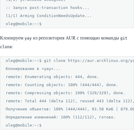
:: Запуск post-transaction hooks...

(1/1) Arming ConditionNeedsUpdate...

oleg@mobile:~:$
Клонируем
из репозитория AUR с помощью команды
yay
git
:
clone
oleg@mobile:~:$ git clone https://aur.archlinux.org/ya
Клонирование в «yay»...

remote: Enumerating objects: 444, done.

remote: Counting objects: 100% (444/444), done.

remote: Compressing objects: 100% (329/329), done.

remote: Total 444 (delta 112), reused 443 (delta 112),
Получение объектов: 100% (444/444), 93.58 КиБ | 879.00
Определение изменений: 100% (112/112), готово.

oleg@mobile:~:$ 