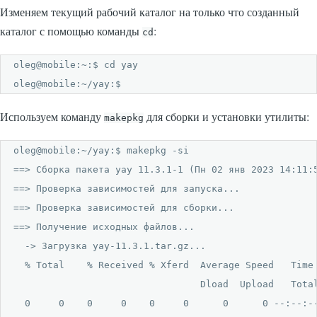
Изменяем текущий рабочий каталог на только что созданный
каталог с помощью команды
:
cd
oleg@mobile:~:$ cd yay

oleg@mobile:~/yay:$ 
Используем команду
для сборки и установки утилиты:
makepkg
oleg@mobile:~/yay:$ makepkg -si

==> Сборка пакета yay 11.3.1-1 (Пн 02 янв 2023 14:11:5
==> Проверка зависимостей для запуска...

==> Проверка зависимостей для сборки...

==> Получение исходных файлов...

  -> Загрузка yay-11.3.1.tar.gz...

  % Total    % Received % Xferd  Average Speed   Time 
                                 Dload  Upload   Total
  0     0    0     0    0     0      0      0 --:--:--