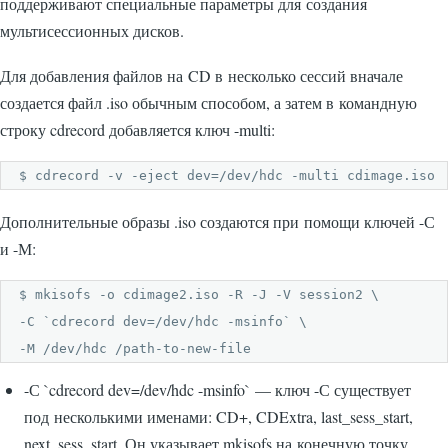
поддерживают специальные параметры для создания
мультисессионных дисков.
Для добавления файлов на CD в несколько сессий вначале
создается файл .iso обычным способом, а затем в командную
строку cdrecord добавляется ключ -multi:
$ cdrecord -v -eject dev=/dev/hdc -multi cdimage.iso
Дополнительные образы .iso создаются при помощи ключей -С
и -М:
$ mkisofs -о cdimage2.iso -R -J -V session2 \

-С `cdrecord dev=/dev/hdc -msinfo` \

-M /dev/hdc /path-to-new-file
-С `cdrecord dev=/dev/hdc -msinfo` — ключ -С существует
под несколькими именами: CD+, CDExtra, last_sess_start,
next_sess_start. Он указывает mkisofs на конечную точку