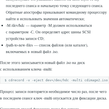
последнего сеанса и начальную точку следующего сеанса.
Обратные апострофы приказывают командному процессору
найти и использовать значения автоматически;
-М /dev/hdc — параметр -М должен использоваться
с параметром -С. Он определяет адрес шины SCSI
устройства записи CD;
/path-to-new-files — список файлов (или каталог),
включаемых в новый файл .iso.
После этого записывается новый файл .iso на диск
с использованием ключа -multi:
$ cdrecord -v -eject dev=/dev/hdc -multi cdimage2.iso
Процесс записи повторяется необходимое число раз, после чего
в последнем сеансе ключ -multi опускается для фиксации диска.
Существует способ фиксации диска без записи