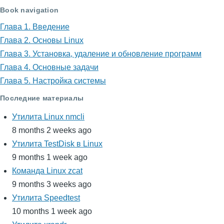
Book navigation
книги
Глава 1. Введение
для
Глава 2. Основы Linux
Руководство
Глава 3. Установка, удаление и обновление программ
пользователя
Глава 4. Основные задачи
Глава 5. Настройка системы
Kubuntu
Последние материалы
для
Утилита Linux nmcli
рабочей
8 months 2 weeks ago
станции
Утилита TestDisk в Linux
9 months 1 week ago
Команда Linux zcat
9 months 3 weeks ago
Утилита Speedtest
10 months 1 week ago