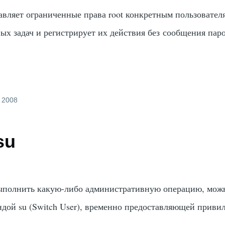
авляет ограниченные права root конкретным пользовател
ых задач и регистрирует их действия без сообщения паро
, 2008
su
ыполнить какую-либо административную операцию, мож
ндой su (Switch User), временно предоставляющей привил