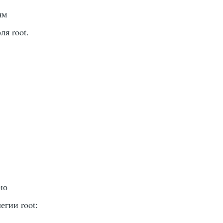
ям
ля root.
но
егии root: