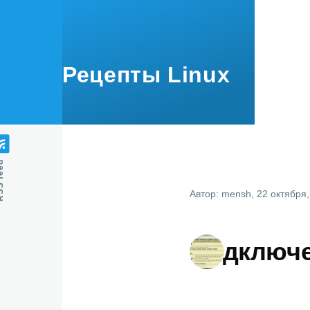
Перейти к основному содержанию
Рецепты Linux
feed
Автор:
mensh
, 22 октября
Подключе