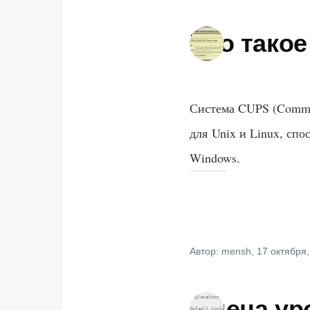
Что тако
Система CUPS (Common
для Unix и Linux, сп
Windows.
Автор:
mensh
, 17 октября
Смена ур