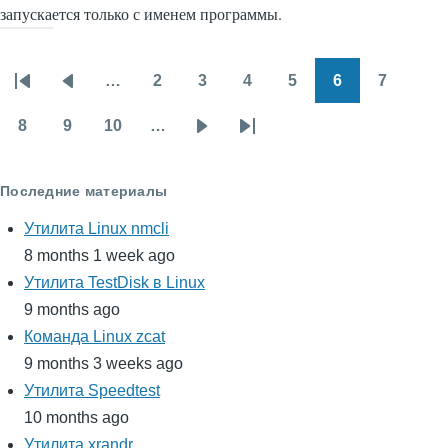
запускается только с именем программы.
…
2
3
4
5
6
7
Нумерация
Первая
Предыдущая
Page
Page
Page
Page
Page
Page
страниц
страница
страница
8
9
10
…
Page
Page
Page
Следующая
Последняя
страница
страница
Последние материалы
Утилита Linux nmcli
8 months 1 week ago
Утилита TestDisk в Linux
9 months ago
Команда Linux zcat
9 months 3 weeks ago
Утилита Speedtest
10 months ago
Утилита xrandr