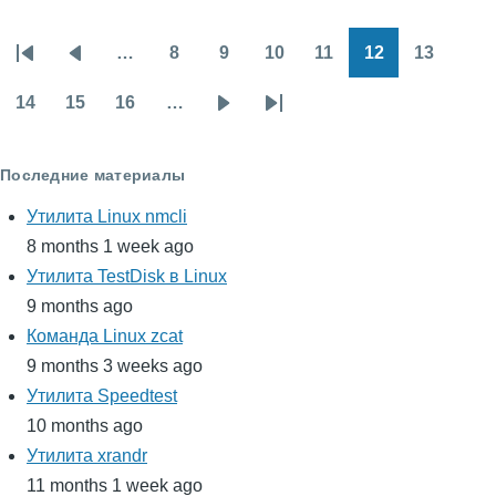
…
8
9
10
11
12
13
Нумерация
Первая
Предыдущая
Page
Page
Page
Page
Page
Page
страниц
страница
страница
14
15
16
…
Page
Page
Page
Следующая
Последняя
страница
страница
Последние материалы
Утилита Linux nmcli
8 months 1 week ago
Утилита TestDisk в Linux
9 months ago
Команда Linux zcat
9 months 3 weeks ago
Утилита Speedtest
10 months ago
Утилита xrandr
11 months 1 week ago