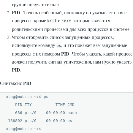
группе получат сигнал.
PID -1
очень особенный, поскольку он указывает на все
процессы, кроме
и
, которые являются
kill
init
родительскими процессами для всех процессов в системе.
Чтобы отобразить список запущенных процессов,
используйте команду
, и это покажет вам запущенные
ps
PID
процессы с их номером
. Чтобы указать, какой процесс
должен получить сигнал уничтожения, нам нужно указать
PID
.
PID
Синтаксис
:
oleg@mobile:~:$ ps

    PID TTY          TIME CMD

    686 pts/0    00:00:00 bash

 186802 pts/0    00:00:00 ps

oleg@mobile:~:$ 