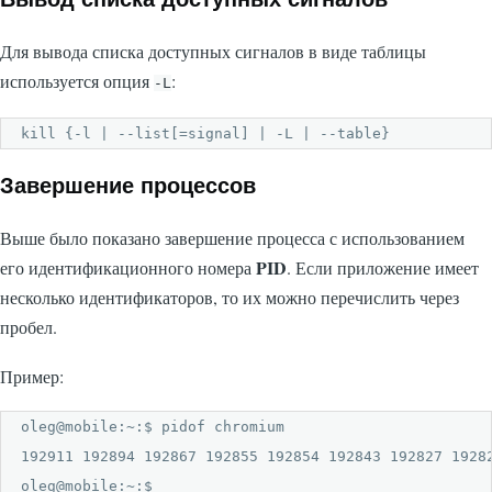
Для вывода списка доступных сигналов в виде таблицы
используется опция
:
-L
kill {-l | --list[=signal] | -L | --table}
Завершение процессов
Выше было показано завершение процесса с использованием
PID
его идентификационного номера
. Если приложение имеет
несколько идентификаторов, то их можно перечислить через
пробел.
Пример:
oleg@mobile:~:$ pidof chromium

192911 192894 192867 192855 192854 192843 192827 1928
oleg@mobile:~:$ 