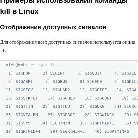
Примеры использования команды
kill в Linux
Отображение доступных сигналов
Для отображения всех доступных сигналов используется опция
:
-l
oleg@mobile:~:$ kill -l

 1) SIGHUP     2) SIGINT     3) SIGQUIT     4) SIGILL 
 6) SIGABRT     7) SIGBUS     8) SIGFPE     9) SIGKILL
11) SIGSEGV    12) SIGUSR2    13) SIGPIPE    14) SIGAL
16) SIGSTKFLT    17) SIGCHLD    18) SIGCONT    19) SIG
21) SIGTTIN    22) SIGTTOU    23) SIGURG    24) SIGXCP
26) SIGVTALRM    27) SIGPROF    28) SIGWINCH    29) SI
31) SIGSYS    34) SIGRTMIN    35) SIGRTMIN+1    36) SI
38) SIGRTMIN+4    39) SIGRTMIN+5    40) SIGRTMIN+6    