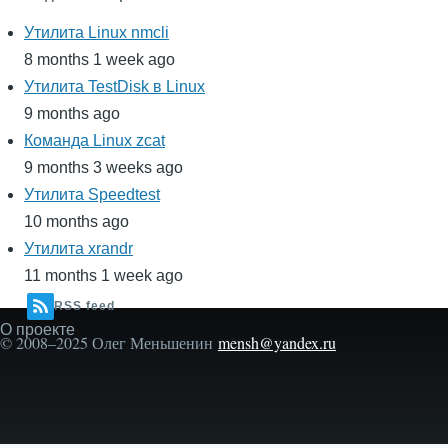
Утилита Linux nmcli
8 months 1 week ago
Утилита TestDisk в Linux
9 months ago
Команда Linux zcat
9 months 3 weeks ago
Утилита Speedtest
10 months ago
Утилита xrandr
11 months 1 week ago
RSS feed
О проекте
Secondary
© 2008–2025 Олег Меньшенин
mensh@yandex.ru
menu