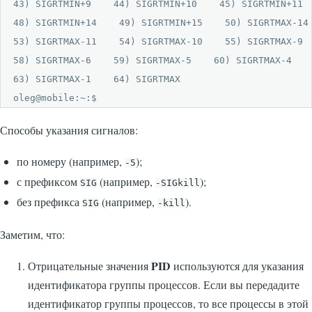
43) SIGRTMIN+9    44) SIGRTMIN+10    45) SIGRTMIN+11  
48) SIGRTMIN+14    49) SIGRTMIN+15    50) SIGRTMAX-14 
53) SIGRTMAX-11    54) SIGRTMAX-10    55) SIGRTMAX-9  
58) SIGRTMAX-6    59) SIGRTMAX-5    60) SIGRTMAX-4    
63) SIGRTMAX-1    64) SIGRTMAX    

oleg@mobile:~:$ 
Способы указания сигналов:
по номеру (например,
);
-5
с префиксом
(например,
);
SIG
-SIGkill
без префикса
(например,
).
SIG
-kill
Заметим, что:
PID
Отрицательные значения
используются для указания
идентификатора группы процессов. Если вы передадите
идентификатор группы процессов, то все процессы в этой