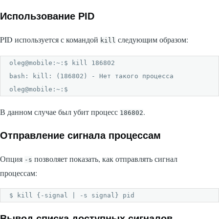
Использование PID
PID используется с командой
следующим образом:
kill
oleg@mobile:~:$ kill 186802

bash: kill: (186802) - Нет такого процесса

oleg@mobile:~:$ 
В данном случае был убит процесс
.
186802
Отправление сигнала процессам
Опция
позволяет показать, как отправлять сигнал
-s
процессам:
$ kill {-signal | -s signal} pid
Вывод списка доступных сигналов