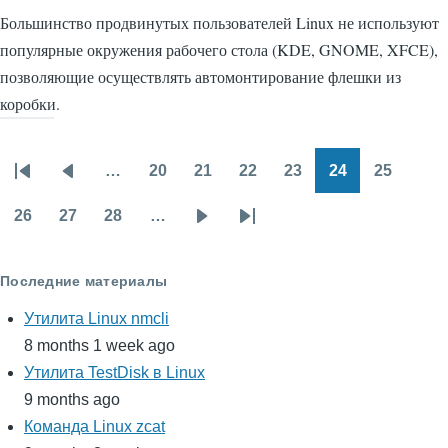
Большинство продвинутых пользователей Linux не используют
популярные окружения рабочего стола (KDE, GNOME, XFCE),
позволяющие осуществлять автомонтирование флешки из
коробки.
…
20
21
22
23
24
25
Нумерация
Первая
Предыдущая
Page
Page
Page
Page
Page
Page
страниц
страница
страница
26
27
28
…
Page
Page
Page
Следующая
Последняя
страница
страница
Последние материалы
Утилита Linux nmcli
8 months 1 week ago
Утилита TestDisk в Linux
9 months ago
Команда Linux zcat