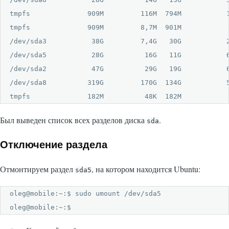
tmpfs              909M         116M  794M           1
tmpfs              909M         8,7M  901M            
/dev/sda3           38G         7,4G   30G           2
/dev/sda5           28G          16G   11G           6
/dev/sda2           47G          29G   19G           6
/dev/sda8          319G         170G  134G           5
tmpfs              182M          48K  182M           
Был выведен список всех разделов диска
.
sda
Отключение раздела
Отмонтируем раздел
, на котором находится Ubuntu:
sda5
oleg@mobile:~:$ sudo umount /dev/sda5

oleg@mobile:~:$ 