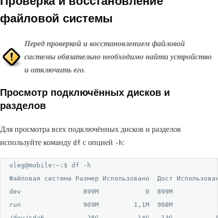
Проверка и восстановление
файловой системы
Перед проверкой и восстановлением файловой
системы обязательно необходимо найти устройство
и отключить его.
Просмотр подключённых дисков и
разделов
Для просмотра всех подключённых дисков и разделов
используйте команду
с опцией
:
df
-h
oleg@mobile:~:$ df -h

Файловая система Размер Использовано  Дост Использован
dev                899M            0  899M            
run                909M         1,1M  908M            
/dev/sda6           28G          14G   13G           5