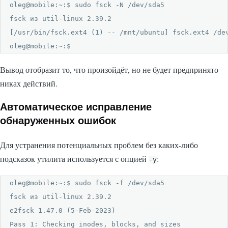
oleg@mobile:~:$ sudo fsck -N /dev/sda5

fsck из util-linux 2.39.2

[/usr/bin/fsck.ext4 (1) -- /mnt/ubuntu] fsck.ext4 /dev
oleg@mobile:~:$ 
Вывод отобразит то, что произойдёт, но не будет предпринято
никах действий.
Автоматическое исправление
обнаруженных ошибок
Для устранения потенциальных проблем без каких-либо
подсказок утилита используется с опцией
:
-y
oleg@mobile:~:$ sudo fsck -f /dev/sda5

fsck из util-linux 2.39.2

e2fsck 1.47.0 (5-Feb-2023)

Pass 1: Checking inodes, blocks, and sizes
