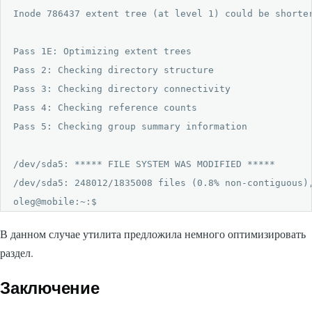
Inode 786437 extent tree (at level 1) could be shorte
Pass 1E: Optimizing extent trees

Pass 2: Checking directory structure

Pass 3: Checking directory connectivity

Pass 4: Checking reference counts

Pass 5: Checking group summary information

/dev/sda5: ***** FILE SYSTEM WAS MODIFIED *****

/dev/sda5: 248012/1835008 files (0.8% non-contiguous),
oleg@mobile:~:$ 
В данном случае утилита предложила немного оптимизировать
раздел.
Заключение