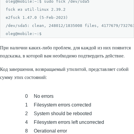
oleg@mobile:~:$ sudo fsck /dev/sda5

fsck из util-linux 2.39.2

e2fsck 1.47.0 (5-Feb-2023)

/dev/sda5: clean, 248012/1835008 files, 4177679/732763
oleg@mobile:~:$ 
При наличии каких-либо проблем, для каждой из них появится
подсказка, в которой вам необходимо подтвердить действие.
Код завершения, возвращаемый утилитой, представляет собой
сумму этих состояний:
0
No errors
1
Filesystem errors corrected
2
System should be rebooted
4
Filesystem errors left uncorrected
8
Oerational error