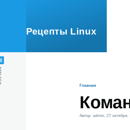
Перейти к основному содержанию
Рецепты Linux
feed
Главная
Строка
Коман
навигаци
Автор:
admin
, 27 октября,