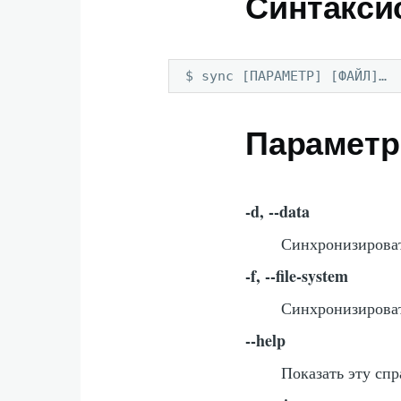
Синтакси
$ sync [ПАРАМЕТР] [ФАЙЛ]…
Парамет
-d, --data
Синхронизироват
-f, --file-system
Синхронизироват
--help
Показать эту сп