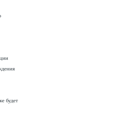
о
ации
ждения
же будет