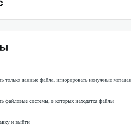
с
ры
ь только данные файла, игнорировать ненужные метада
ь файловые системы, в которых находятся файлы
равку и выйти