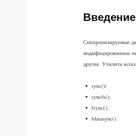
Введение
Синхронизируемые да
модифицированные ин
другие. Утилита испо
sync()/
syncfs();
fsync();
fdatasync().