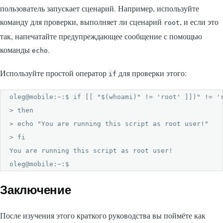
пользователь запускает сценарий. Например, используйте
команду для проверки, выполняет ли сценарий
, и если это
root
так, напечатайте предупреждающее сообщение с помощью
команды
.
echo
Используйте простой оператор
для проверки этого:
if
oleg@mobile:~:$ if [[ "$(whoami)" != 'root' ]])" != 'r
> then

> echo "You are running this script as root user!"

> fi

You are running this script as root user!

oleg@mobile:~:$
Заключение
После изучения этого краткого руководства вы поймёте как