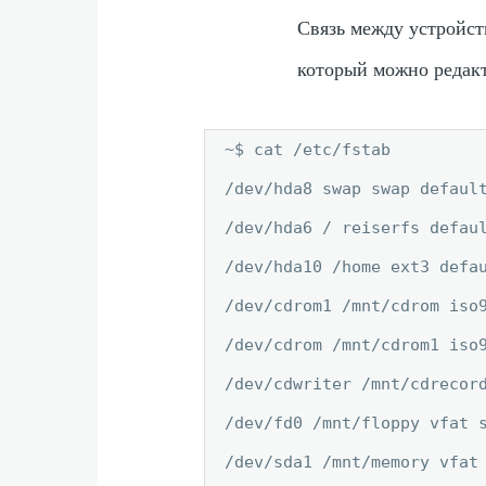
Связь между устройст
который можно редак
~$ cat /etc/fstab

/dev/hda8 swap swap default
/dev/hda6 / reiserfs defaul
/dev/hda10 /home ext3 defau
/dev/cdrom1 /mnt/cdrom iso9
/dev/cdrom /mnt/cdrom1 iso9
/dev/cdwriter /mnt/cdrecord
/dev/fd0 /mnt/floppy vfat 
/dev/sda1 /mnt/memory vfat 