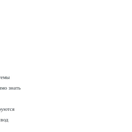
темы
мо знать
руются
ивод