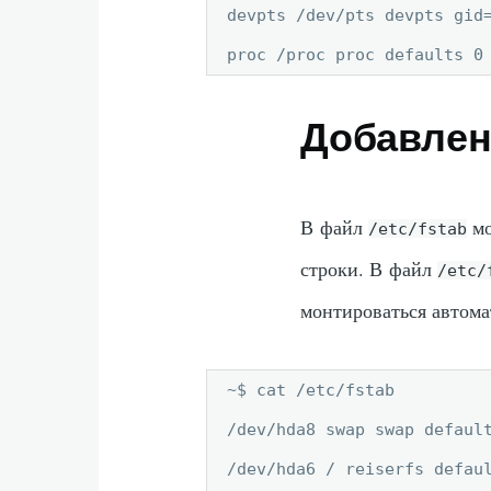
devpts /dev/pts devpts gid=
proc /proc proc defaults 0
Добавлен
В файл
мо
/etc/fstab
строки. В файл
/etc/
монтироваться автома
~$ cat /etc/fstab

/dev/hda8 swap swap default
/dev/hda6 / reiserfs defaul