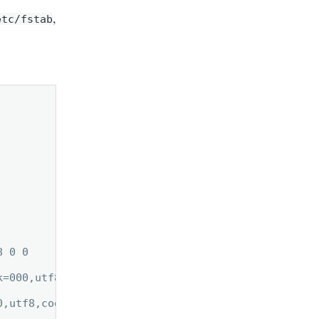
,
etc/fstab
 0 0

=000,utf8,codepage=866 0 0

,utf8,codepage=866 0 0
