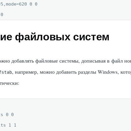
5,mode=620 0 0

 0
ие файловых систем
жно добавлять файловые системы, дописывая в файл но
, например, можно добавить разделы Windows, кото
fstab
тически:
s 0 0

ts 1 1
