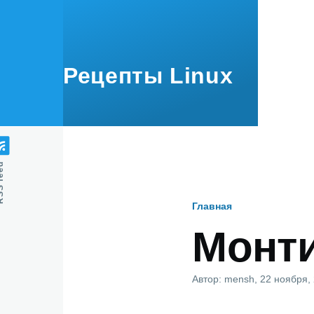
Перейти к основному содержанию
Рецепты Linux
feed
Главная
Строка
Монт
навигаци
Автор:
mensh
, 22 ноября,