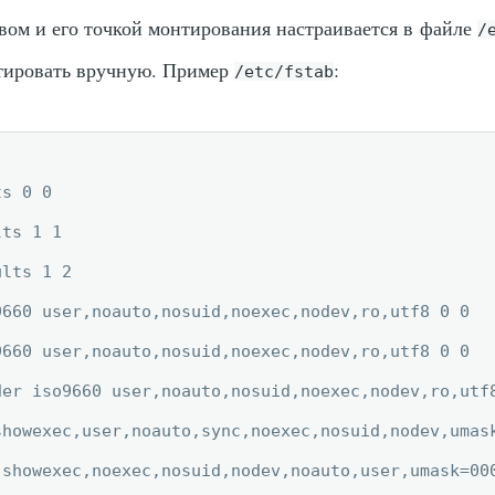
вом и его точкой монтирования настраивается в файле
/
тировать вручную. Пример
:
/etc/fstab
s 0 0

ts 1 1

lts 1 2

660 user,noauto,nosuid,noexec,nodev,ro,utf8 0 0

660 user,noauto,nosuid,noexec,nodev,ro,utf8 0 0

er iso9660 user,noauto,nosuid,noexec,nodev,ro,utf8
showexec,user,noauto,sync,noexec,nosuid,nodev,umask
showexec,noexec,nosuid,nodev,noauto,user,umask=000