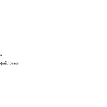
ux
е файловые