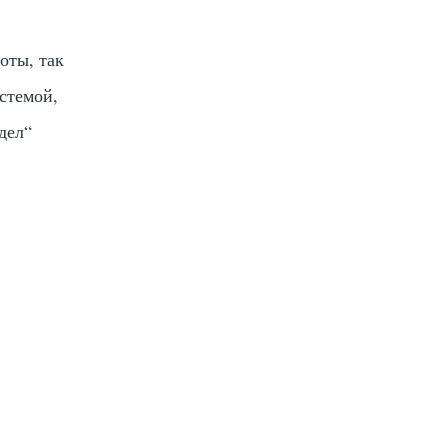
оты, так
истемой,
дел“