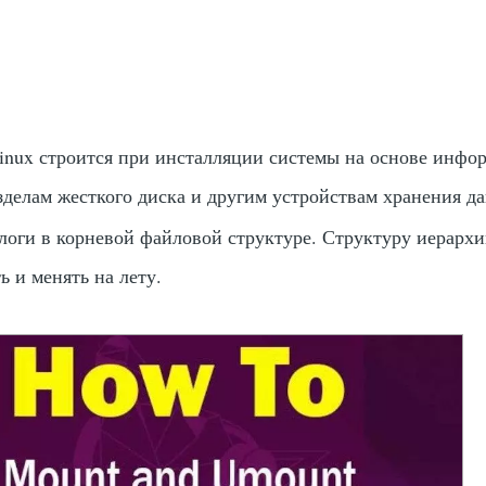
inux строится при инсталляции системы на основе инфо
азделам жесткого диска и другим устройствам хранения д
алоги в корневой файловой структуре. Структуру иерарх
ь и менять на лету.