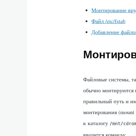
Монтирование вр
Файл /etc/fstab
Добавление файло
Монтиров
Файловые системы, т
обычно монтируются 
правильный путь и им
монтирования (mount 
к каталогу
/mnt/cdro
вводится команда: