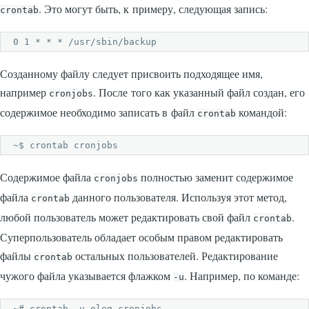
. Это могут быть, к примеру, следующая запись:
crontab
0 1 * * * /usr/sbin/backup
Созданному файлу следует присвоить подходящее имя,
например
. После того как указанный файл создан, его
сronjobs
содержимое необходимо записать в файл
командой:
crontab
~$ crontab cronjobs
Содержимое файла
полностью заменит содержимое
cronjobs
файла
данного пользователя. Используя этот метод,
crontab
любой пользователь может редактировать свой файл
.
crontab
Суперпользователь обладает особым правом редактировать
файлы
остальных пользователей. Редактирование
crontab
чужого файла указывается флажком
. Например, по команде:
-u
~# crontab -u oleg cronjobs