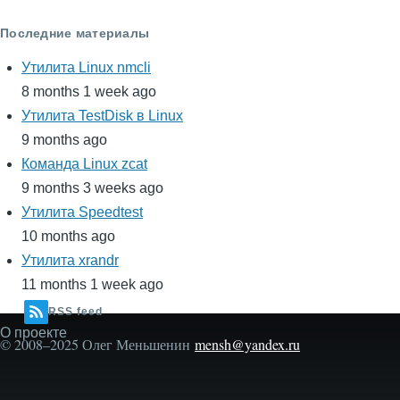
Последние материалы
Утилита Linux nmcli
8 months 1 week ago
Утилита TestDisk в Linux
9 months ago
Команда Linux zcat
9 months 3 weeks ago
Утилита Speedtest
10 months ago
Утилита xrandr
11 months 1 week ago
RSS feed
О проекте
Secondary
© 2008–2025 Олег Меньшенин
mensh@yandex.ru
menu