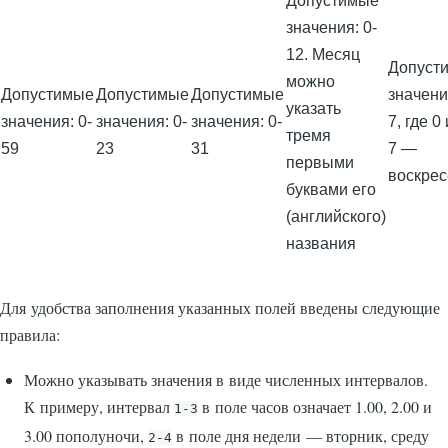
Допустимые
значения: 0-
12. Месяц
Допуст
можно
Допустимые
Допустимые
Допустимые
значени
указать
значения: 0-
значения: 0-
значения: 0-
7, где 0 
тремя
59
23
31
7 —
первыми
воскрес
буквами его
(английского)
названия
Для удобства заполнения указанных полей введены следующие
правила:
Можно указывать значения в виде численных интервалов.
К примеру, интервал
в поле часов означает 1.00, 2.00 и
1-3
3.00 пополуночи,
в поле дня недели — вторник, среду
2-4