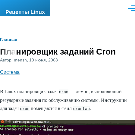
Перейти к основному содержанию
Ме
Рецепты Linux
Строка
Главная
Планировщик заданий Cron
навигации
Автор:
mensh
, 19 июня, 2008
Система
В Linux планировщик задач
— демон, выполняющий
cron
регулярные задания по обслуживанию системы. Инструкции
для задач
помещаются в файл
.
cron
crontab