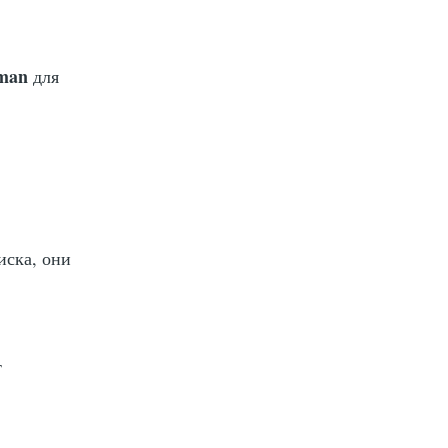
,
man
для
иска, они
т