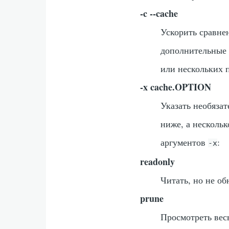
-c --cache
Ускорить сравне
дополнительные 
или нескольких 
-x cache.OPTION
Указать необяза
ниже, а несколь
аргументов
:
-x
readonly
Читать, но не о
prune
Просмотреть вес