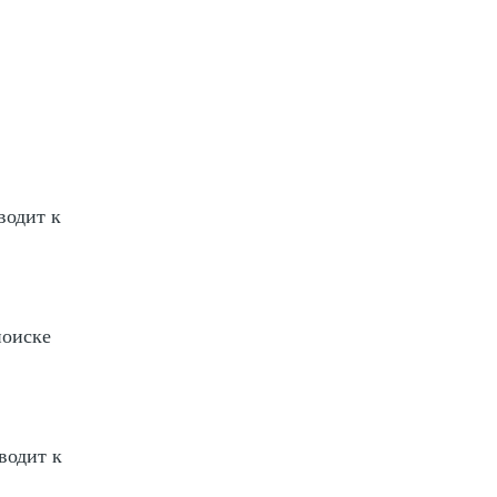
водит к
поиске
водит к