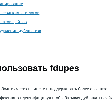
канирование
несольких каталогов
икатов файлов
удалении дубликатов
пользовать fdupes
ободить место на диске и поддерживать более организов
ффективно идентифицируя и обрабатывая дубликаты фай