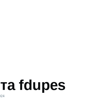
та fdupes
и
024