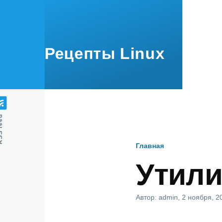
Перейти к основному содержанию
Рецепты Linux
feed
Главная
Строка
Утили
навигаци
Автор:
admin
, 2 ноября, 2