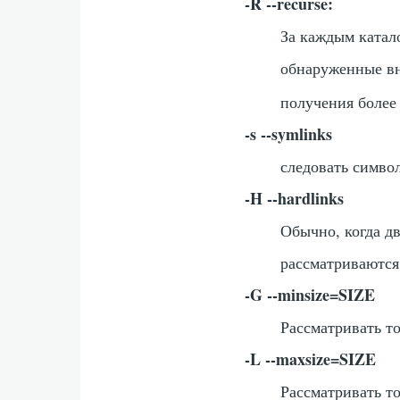
-R --recurse:
За каждым катал
обнаруженные вн
получения более
-s --symlinks
следовать симво
-H --hardlinks
Обычно, когда дв
рассматриваются
-G --minsize=SIZE
Рассматривать т
-L --maxsize=SIZE
Рассматривать т