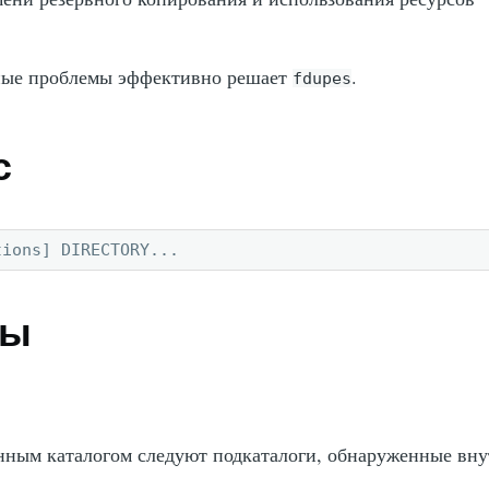
ные проблемы эффективно решает
.
fdupes
с
tions] DIRECTORY...
ры
нным каталогом следуют подкаталоги, обнаруженные вн