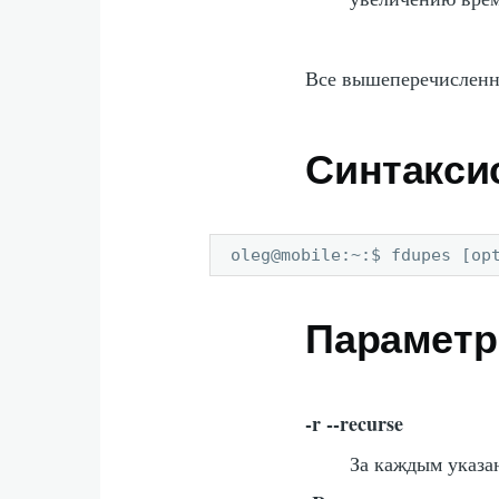
Все вышеперечислен
Синтакси
oleg@mobile:~:$ fdupes [op
Парамет
-r --recurse
За каждым указа