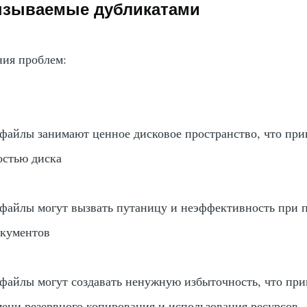
ызываемые дубликатами
ия проблем:
айлы занимают ценное дисковое пространство, что при
остью диска
айлы могут вызвать путаницу и неэффективность при 
окументов
айлы могут создавать ненужную избыточность, что при
ени резервного копирования и использования ресурсов