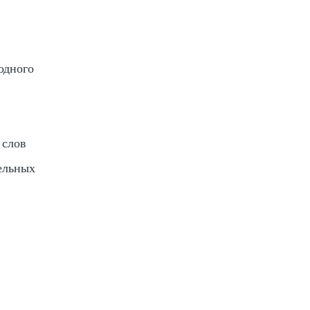
одного
 слов
ельных