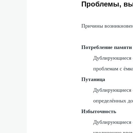
Проблемы, в
Причины возникновен
Потребление памяти
Дублирующиеся ф
проблемам с ёмк
Путаница
Дублирующиеся ф
определённых д
Избыточность
Дублирующиеся ф
увеличению врем