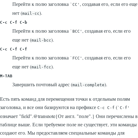
Перейти к полю заголовка
, создавая его, если его еще
`CC'
нет (
).
mail-cc
C-c C-f C-b
Перейти к полю заголовка
, создавая его, если его
`BCC'
еще нет (
).
mail-bcc
C-c C-f C-f
Перейти к полю заголовка
, создавая его, если его
`FCC'
еще нет (
).
mail-fcc
M-
TAB
Завершить почтовый адрес (
).
mail-complete
Есть пять команд для перемещения точки к отдельным полям
заголовка, и все они базируются на префиксе
(
C-c C-f
`C-f'
означает "field".@transnote{От англ. "поле".} Они перечислены в
таблице выше. Если требуемое поле не существует, эти команды
создают его. Мы предоставляем специальные команды для