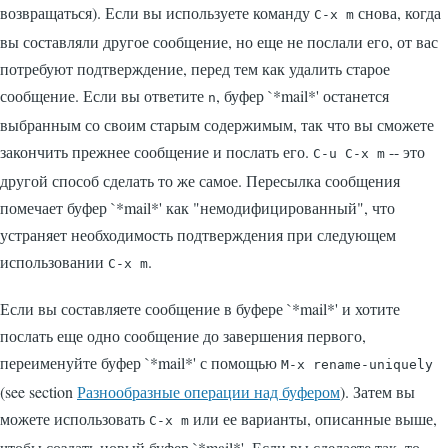
возвращаться). Если вы используете команду
снова, когда
C-x m
вы составляли другое сообщение, но еще не послали его, от вас
потребуют подтверждение, перед тем как удалить старое
сообщение. Если вы ответите
, буфер
`*mail*'
останется
n
выбранным со своим старым содержимым, так что вы сможете
закончить прежнее сообщение и послать его.
-- это
C-u C-x m
другой способ сделать то же самое. Пересылка сообщения
помечает буфер
`*mail*'
как "немодифицированный", что
устраняет необходимость подтверждения при следующем
использовании
.
C-x m
Если вы составляете сообщение в буфере
`*mail*'
и хотите
послать еще одно сообщение до завершения первого,
переименуйте буфер
`*mail*'
с помощью
M-x rename-uniquely
(see section
Разнообразные операции над буфером
). Затем вы
можете использовать
или ее варианты, описанные выше,
C-x m
чтобы создать новый буфер
`*mail*'
. Если вы сделаете так, то