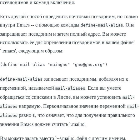
псевдонимов и команд включения.
Есть другой способ определить почтовый псевдоним, но только
внутри Emacs -- с помощью команды
. Она
define-mail-alias
запрашивает псевдоним и затем полный адрес. Вы можете
использовать ее для определения псевдонимов в вашем файле
`.emacs'
, следующим образом:
записывает псевдонимы, добавляя их к
define-mail-alias
переменной, называемой
. Если вы умеете
mail-aliases
обращаться со списками в Лиспе, вы можете установить
mail-
напрямую. Первоначальное значение переменной
aliases
mail-
равно
, что означает, что для получения правильного
aliases
t
значения Emacs должен считать
`.mailrc'
.
Вы можете задать вместо
`~/.mailrc'
файл с другим именем,