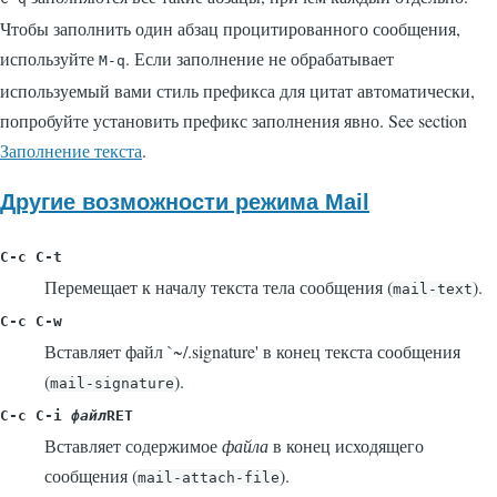
Чтобы заполнить один абзац процитированного сообщения,
используйте
. Если заполнение не обрабатывает
M-q
используемый вами стиль префикса для цитат автоматически,
попробуйте установить префикс заполнения явно. See section
Заполнение текста
.
Другие возможности режима Mail
C-c C-t
Перемещает к началу текста тела сообщения (
).
mail-text
C-c C-w
Вставляет файл
`~/.signature'
в конец текста сообщения
(
).
mail-signature
C-c C-i
файл
RET
Вставляет содержимое
файла
в конец исходящего
сообщения (
).
mail-attach-file