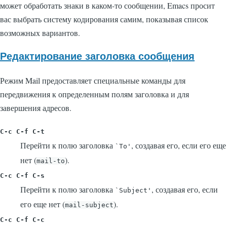
может обработать знаки в каком-то сообщении, Emacs просит
вас выбрать систему кодирования самим, показывая список
возможных вариантов.
Редактирование заголовка сообщения
Режим Mail предоставляет специальные команды для
передвижения к определенным полям заголовка и для
завершения адресов.
C-c C-f C-t
Перейти к полю заголовка
, создавая его, если его еще
`To'
нет (
).
mail-to
C-c C-f C-s
Перейти к полю заголовка
, создавая его, если
`Subject'
его еще нет (
).
mail-subject
C-c C-f C-c