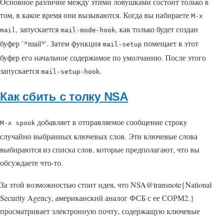
Основное различие между этими ловушками состоит только в
том, в какое время они вызываются. Когда вы набираете
M-x
, запускается
, как только будет создан
mail
mail-mode-hook
буфер
`*mail*'
. Затем функция
помещает в этот
mail-setup
буфер его начальное содержимое по умолчанию. После этого
запускается
.
mail-setup-hook
Как сбить с толку NSA
добавляет в отправляемое сообщение строку
M-x spook
случайно выбранных ключевых слов. Эти ключевые слова
выбираются из списка слов, которые предполагают, что вы
обсуждаете что-то.
За этой возможностью стоит идея, что NSA@transnote{National
Security Agency, американский аналог ФСБ с ее СОРМ2.}
просматривает электронную почту, содержащую ключевые