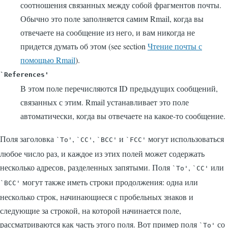
соотношения связанных между собой фрагментов почты.
Обычно это поле заполняется самим Rmail, когда вы
отвечаете на сообщение из него, и вам никогда не
придется думать об этом (see section
Чтение почты с
помощью Rmail
).
`References'
В этом поле перечисляются ID предыдущих сообщений,
связанных с этим. Rmail устанавливает это поле
автоматически, когда вы отвечаете на какое-то сообщение.
Поля заголовка
,
,
и
могут использоваться
`To'
`CC'
`BCC'
`FCC'
любое число раз, и каждое из этих полей может содержать
несколько адресов, разделенных запятыми. Поля
,
или
`To'
`CC'
могут также иметь строки продолжения: одна или
`BCC'
несколько строк, начинающиеся с пробельных знаков и
следующие за строкой, на которой начинается поле,
рассматриваются как часть этого поля. Вот пример поля
со
`To'