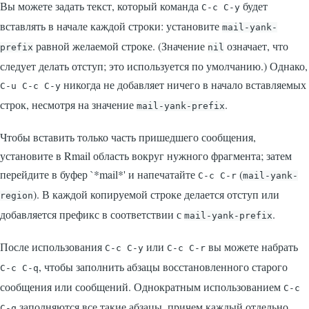
Вы можете задать текст, который команда
будет
C-c C-y
вставлять в начале каждой строки: установите
mail-yank-
равной желаемой строке. (Значение
означает, что
prefix
nil
следует делать отступ; это используется по умолчанию.) Однако,
никогда не добавляет ничего в начало вставляемых
C-u C-c C-y
строк, несмотря на значение
.
mail-yank-prefix
Чтобы вставить только часть пришедшего сообщения,
установите в Rmail область вокруг нужного фрагмента; затем
перейдите в буфер
`*mail*'
и напечатайте
(
C-c C-r
mail-yank-
). В каждой копируемой строке делается отступ или
region
добавляется префикс в соответствии с
.
mail-yank-prefix
После использования
или
вы можете набрать
C-c C-y
C-c C-r
, чтобы заполнить абзацы восстановленного старого
C-c C-q
сообщения или сообщений. Однократным использованием
C-c
заполняются все такие абзацы, причем каждый отдельно.
C-q