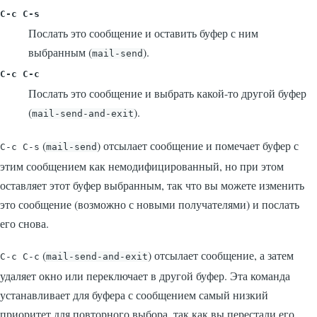
C-c C-s
Послать это сообщение и оставить буфер с ним
выбранным (
).
mail-send
C-c C-c
Послать это сообщение и выбрать какой-то другой буфер
(
).
mail-send-and-exit
(
) отсылает сообщение и помечает буфер с
C-c C-s
mail-send
этим сообщением как немодифицированный, но при этом
оставляет этот буфер выбранным, так что вы можете изменить
это сообщение (возможно с новыми получателями) и послать
его снова.
(
) отсылает сообщение, а затем
C-c C-c
mail-send-and-exit
удаляет окно или переключает в другой буфер. Эта команда
устанавливает для буфера с сообщением самый низкий
приоритет для повторного выбора, так как вы перестали его