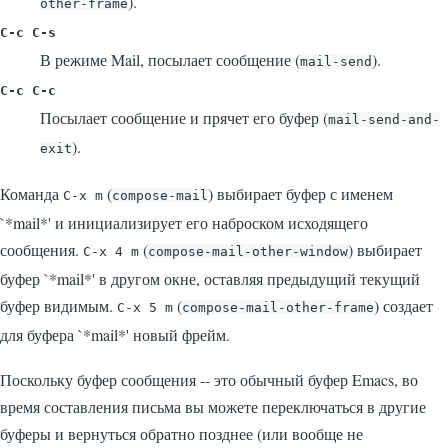
).
other-frame
C-c C-s
В режиме Mail, посылает сообщение (
).
mail-send
C-c C-c
Посылает сообщение и прячет его буфер (
mail-send-and-
).
exit
Команда
(
) выбирает буфер с именем
C-x m
compose-mail
`*mail*'
и инициализирует его наброском исходящего
сообщения.
(
) выбирает
C-x 4 m
compose-mail-other-window
буфер
`*mail*'
в другом окне, оставляя предыдущий текущий
буфер видимым.
(
) создает
C-x 5 m
compose-mail-other-frame
для буфера
`*mail*'
новый фрейм.
Поскольку буфер сообщения -- это обычный буфер Emacs, во
время составления письма вы можете переключаться в другие
буферы и вернуться обратно позднее (или вообще не