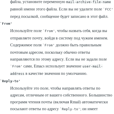
файла, установите переменную
mail-archive-file-name
равной имени этого файла. Если вы не удалите поле
`FCC'
перед посылкой, сообщение будет записано в этот файл.
`From'
Используйте поле
, чтобы назвать себя, когда вы
`From'
отправляете почту, войдя в систему под чужим именем.
Содержимое поля
должно быть правильным
`From'
почтовым адресом, поскольку обычно ответы
направляются по этому адресу. Если вы не задали поле
сами, Emacs использует значение
`From'
user-mail-
в качестве значения по умолчанию.
address
`Reply-to'
Используйте это поле, чтобы направлять ответы по
адресам, отличным от вашего собственного. Большинство
программ чтения почты (включая Rmail) автоматически
посылают ответы по адресу
; он имеет
`Reply-to'