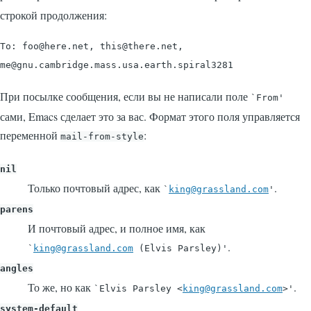
строкой продолжения:
To: foo@here.net, this@there.net, 

При посылке сообщения, если вы не написали поле
`From'
сами, Emacs сделает это за вас. Формат этого поля управляется
переменной
:
mail-from-style
nil
Только почтовый адрес, как
.
`
king@grassland.com
'
parens
И почтовый адрес, и полное имя, как
.
`
king@grassland.com
(Elvis Parsley)'
angles
То же, но как
.
`Elvis Parsley <
king@grassland.com
>'
system-default