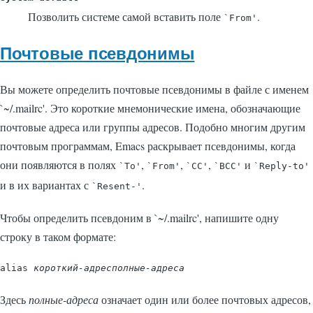
Позволить системе самой вставить поле
.
`From'
Почтовые псевдонимы
Вы можете определить почтовые псевдонимы в файле с именем
`~/.mailrc'
. Это короткие мнемонические имена, обозначающие
почтовые адреса или группы адресов. Подобно многим другим
почтовым программам, Emacs раскрывает псевдонимы, когда
они появляются в полях
,
,
,
и
`To'
`From'
`CC'
`BCC'
`Reply-to'
и в их вариантах с
.
`Resent-'
Чтобы определить псевдоним в
`~/.mailrc'
, напишите одну
строку в таком формате:
alias 
короткий-адрес
полные-адреса
Здесь
полные-адреса
означает один или более почтовых адресов,