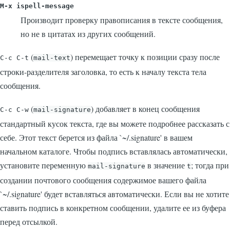
M-x ispell-message
Производит проверку правописания в тексте сообщения,
но не в цитатах из других сообщений.
(
) перемещает точку к позиции сразу после
C-c C-t
mail-text
строки-разделителя заголовка, то есть к началу текста тела
сообщения.
(
) добавляет в конец сообщения
C-c C-w
mail-signature
стандартный кусок текста, где вы можете подробнее рассказать с
себе. Этот текст берется из файла
`~/.signature'
в вашем
начальном каталоге. Чтобы подпись вставлялась автоматически,
установите переменную
в значение
; тогда при
mail-signature
t
создании почтового сообщения содержимое вашего файла
`~/.signature'
будет вставляться автоматически. Если вы не хотите
ставить подпись в конкретном сообщении, удалите ее из буфера
перед отсылкой.