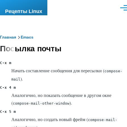
Перейти к основному содержанию
Ме
Рецепты Linux
Строка
Главная
Emacs
Посылка почты
навигации
C-x m
Начать составление сообщения для пересылки (
compose-
).
mail
C-x 4 m
Аналогично, но показать сообщение в другом окне
(
).
compose-mail-other-window
C-x 5 m
Аналогично, но создать новый фрейм (
compose-mail-