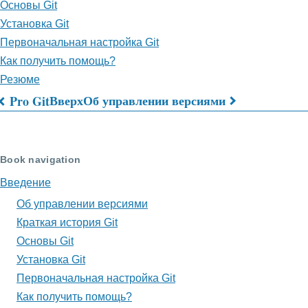
Основы Git
Установка Git
Первоначальная настройка Git
Как получить помощь?
Резюме
Вверх
Об управлении версиями
Pro Git
Перекрёстные
ссылки
Book navigation
книги
Введение
для
Об управлении версиями
Введение
Краткая история Git
Основы Git
Установка Git
Первоначальная настройка Git
Как получить помощь?