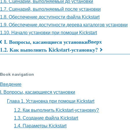
1.6. Сценарий, выполняемый до установки
1.7. Сценарий, выполняемый после установки
1.8. Обеспечение доступности файла Kickstart
1.9. Обеспечение доступности дерева каталогов установки
1.10. Начало установки при помощи Kickstart
Вверх
I. Вопросы, касающиеся установки
Перекрёстные
1.2. Как выполнить Kickstart-установку?
ссылки
книги
Book navigation
для
Введение
Глава
I. Вопросы, касающиеся установки
1.
Глава 1. Установка при помощи Kickstart
Установка
1.2. Как выполнить Kickstart-установку?
1.3. Создание файла Kickstart
при
1.4. Параметры Kickstart