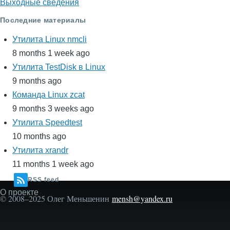
Выходные сведения
Последние материалы
Утилита Linux nmcli
8 months 1 week ago
Утилита TestDisk в Linux
9 months ago
Команда Linux zcat
9 months 3 weeks ago
Утилита Speedtest
10 months ago
Утилита xrandr
11 months 1 week ago
RSS feed
О проекте
Secondary
© 2008–2025 Олег Меньшенин
mensh@yandex.ru
menu