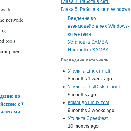
Глава 4. Работа в сети
twork
Глава 5. Работа в сети Windows
Введение во
ome network
взаимодействие с Windows-
ing
клиентами
nd tools
Установка SAMBA
Настройка SAMBA
 computers.
Последние материалы
Утилита Linux nmcli
8 months 1 week ago
Утилита TestDisk в Linux
дение во
9 months ago
йствие с
Команда Linux zcat
лиентами
9 months 3 weeks ago
Утилита Speedtest
10 months ago