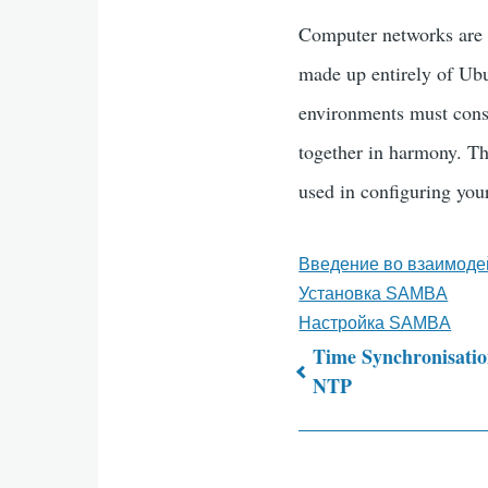
Computer networks are 
made up entirely of Ub
environments must cons
together in harmony. Th
used in configuring yo
Введение во взаимоде
Установка SAMBA
Настройка SAMBA
Time Synchronisatio
NTP
Перекрёс
ссылки