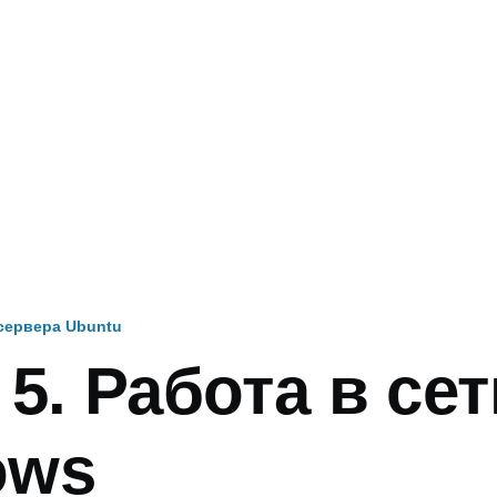
сервера Ubuntu
 5. Работа в сет
и
ows