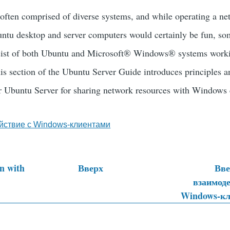
often comprised of diverse systems, and while operating a ne
untu desktop and server computers would certainly be fun, s
ist of both Ubuntu and
Microsoft
®
Windows
® systems work
is section of the
Ubuntu
Server Guide introduces principles a
ur Ubuntu Server for sharing network resources with Windows
йствие с Windows-клиентами
n with
Вверх
Вве
взаимоде
тные
Windows-к