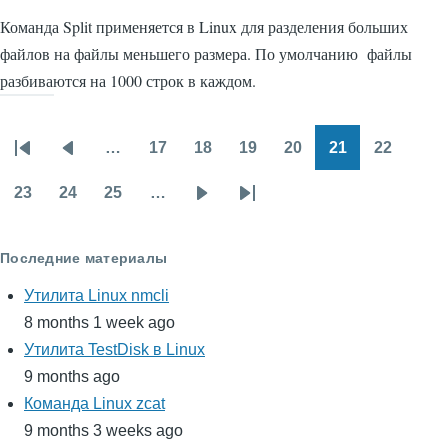
Команда Split применяется в Linux для разделения больших
файлов на файлы меньшего размера. По умолчанию файлы
разбиваются на 1000 строк в каждом.
…
17
18
19
20
21
22
Нумерация
Первая
Предыдущая
Page
Page
Page
Page
Page
Page
страниц
страница
страница
23
24
25
…
Page
Page
Page
Следующая
Последняя
страница
страница
Последние материалы
Утилита Linux nmcli
8 months 1 week ago
Утилита TestDisk в Linux
9 months ago
Команда Linux zcat
9 months 3 weeks ago