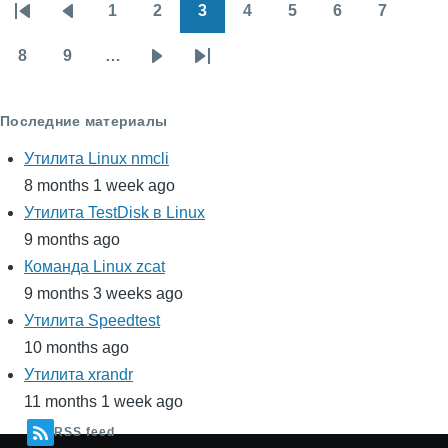
1
2
3
4
5
6
7
Нумерация
Первая
Предыдущая
Page
Page
Page
Page
Page
Page
Page
страниц
страница
страница
8
9
…
Page
Page
Следующая
Последняя
страница
страница
Последние материалы
Утилита Linux nmcli
8 months 1 week ago
Утилита TestDisk в Linux
9 months ago
Команда Linux zcat
9 months 3 weeks ago
Утилита Speedtest
10 months ago
Утилита xrandr
11 months 1 week ago
RSS feed