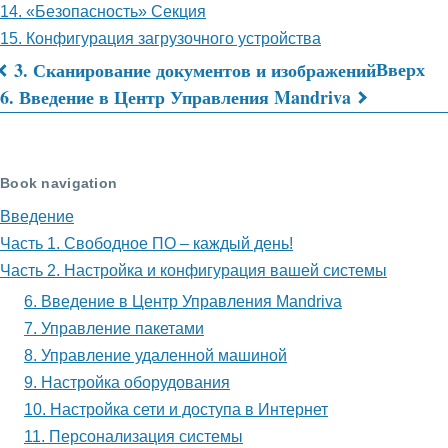
14. «Безопасность» Секция
15. Конфигурация загрузочного устройства
Вверх
3. Сканирование документов и изображений
Перекрёстные
6. Введение в Центр Управления Mandriva
ссылки
книги
Book navigation
для
Введение
Часть
Часть 1. Свободное ПО – каждый день!
2.
Часть 2. Настройка и конфигурация вашей системы
6. Введение в Центр Управления Mandriva
Настройка
7. Управление пакетами
и
8. Управление удаленной машиной
конфигурация
9. Настройка оборудования
10. Настройка сети и доступа в Интернет
вашей
11. Персонализация системы