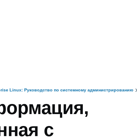
rprise Linux: Руководство по системному администрированию
формация,
и
нная с