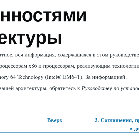
енностями
ектуры
атное, вся информация, содержащаяся в этом руководстве
процессорам x86 и процессорам, реализующим технолог
ory 64 Technology (
Intel
® EM64T). За информацией,
вашей архитектуры, обратитесь к
Руководству по устано
Вверх
3. Соглашения, 
в д
тные