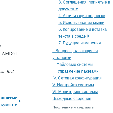
3. Соглашения, принятые в
документе
4. Активизация подписки
5. Использование мыши
6. Копирование и вставка
текста в среде X
7. Будущие изменения
,
I. Вопросы, касающиеся
ии AMD64
установки
II. Файловые системы
вке Red
III. Управление пакетами
IV. Сетевая конфигурация
V. Настройка системы
VI. Мониторинг системы
принятые
Выходные сведения
окументе
Последние материалы