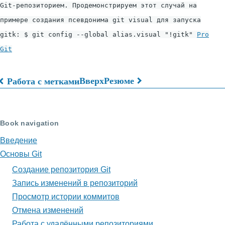
Git-репозиторием. Продемонстрируем этот случай на
примере создания псевдонима
git visual
для запуска
gitk
:
$ git config --global alias.visual "!gitk"
Pro
Git
Вверх
Резюме
Работа с метками
Перекрёстные
ссылки
Book navigation
книги
Введение
для
Основы Git
Полезные
Создание репозитория Git
советы
Запись изменений в репозиторий
Просмотр истории коммитов
Отмена изменений
Работа с удалёнными репозиториями