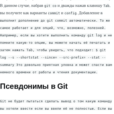
В данном случае, набрав
и дважды нажав клавишу
,
git co
Tab
вы получите как варианты
и
. Добавление
commit
config
m
выполнит дополнение до
git commit
автоматически. То же
самое работает и для опций, что, возможно, полезней.
Например, если вы хотите выполнить команду
git log
и не
помните какую-то опцию, вы можете начать её печатать и
затем нажать
Tab
, чтобы увидеть, что подходит:
$ git
log --s
--shortstat --since= --src-prefix= --stat --
summary
Это довольно приятная уловка и может спасти вам
немного времени от работы и чтения документации.
Псевдонимы в Git
Git не будет пытаться сделать вывод о том какую команду
вы хотели ввести если вы ввели её не полностью. Если вы