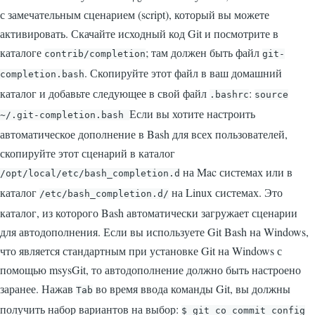
с замечательным сценарием (script), который вы можете
активировать. Скачайте исходный код Git и посмотрите в
каталоге
; там должен быть файл
contrib/completion
git-
. Скопируйте этот файл в ваш домашний
completion.bash
каталог и добавьте следующее в свой файл
:
.bashrc
source
Если вы хотите настроить
~/.git-completion.bash
автоматическое дополнение в Bash для всех пользователей,
скопируйте этот сценарий в каталог
на Mac системах или в
/opt/local/etc/bash_completion.d
каталог
на Linux системах. Это
/etc/bash_completion.d/
каталог, из которого Bash автоматически загружает сценарии
для автодополнения. Если вы используете Git Bash на Windows,
что является стандартным при установке Git на Windows с
помощью msysGit, то автодополнение должно быть настроено
заранее. Нажав
во время ввода команды Git, вы должны
Tab
получить набор вариантов на выбор:
$ git co
commit config