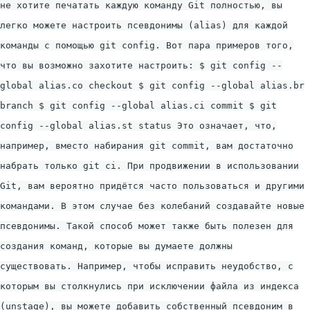
не хотите печатать каждую команду Git полностью, вы
легко можете настроить псевдонимы (alias) для каждой
команды с помощью
git config
. Вот пара примеров того,
что вы возможно захотите настроить:
$ git config --
global alias.co checkout $ git config --global alias.br
branch $ git config --global alias.ci commit $ git
config --global alias.st status
Это означает, что,
например, вместо набирания
git commit
, вам достаточно
набрать только
git ci
. При продвижении в использовании
Git, вам вероятно придётся часто пользоваться и другими
командами. В этом случае без колебаний создавайте новые
псевдонимы. Такой способ может также быть полезен для
создания команд, которые вы думаете должны
существовать. Например, чтобы исправить неудобство, с
которым вы столкнулись при исключении файла из индекса
(
unstage
), вы можете добавить собственный псевдоним в