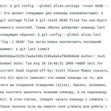
Git:
$ git config --global alias.unstage 'reset HEAD --
'
Это делает следующие две команды эквивалентными:
$
git unstage fileA $ git reset HEAD fileA
Так как-будто
немного понятней. Также обычно добавляют команду
last
следующим образом:
$ git config --global alias.last
'log -1 HEAD'
Так легко можно просмотреть последний
коммит:
$ git last commit
66938dae3329c7aebe598c2246a8e6af90d04646 Author: Josh
Goebel
Date: Tue Aug 26 19:48:51 2008 +0800 test for
current head Signed-off-by: Scott Chacon
Можно сказать,
что Git просто заменяет эти новые команды на то, для
чего вы создавали псевдоним (alias). Однако, возможно,
вы захотите выполнять внешнюю команду, а не подкоманду
Git. В этом случае, следует начать команду с символа
!
.
Такое полезно если вы пишите свои утилиты для работы с