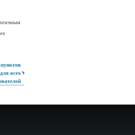
логичным
оге
е пунктов
для всех
ователей