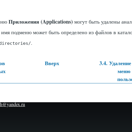
Приложения (Applications)
меню
могут быть удалены ана
о имя подменю может быть определено из файлов в катал
.
directories/
ов
Вверх
3.4. Удалени
ых
меню 
тные
польз
h@yandex.ru