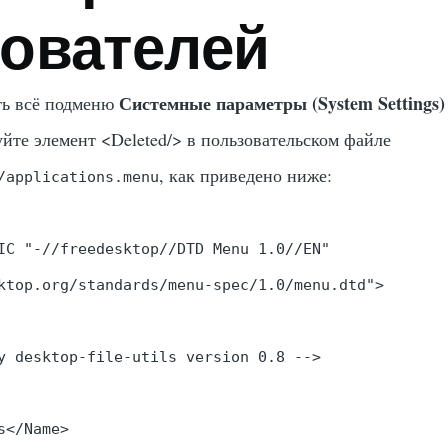
ователей
Системные параметры (System Settings)
ть всё подменю
уйте элемент <Deleted/> в пользовательском файле
, как приведено ниже:
/applications.menu
IC "-//freedesktop//DTD Menu 1.0//EN"

ktop.org/standards/menu-spec/1.0/menu.dtd">

y desktop-file-utils version 0.8 -->

</Name>
