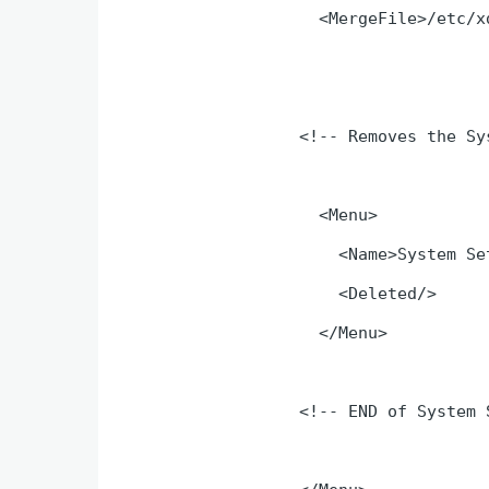
  <MergeFile>/etc/x
<!-- Removes the Sy
  <Menu>

    <Name>System Se
    <Deleted/>

  </Menu>

<!-- END of System 