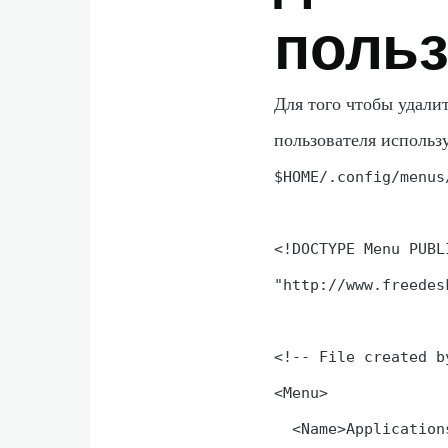
польз
Для того чтобы удали
пользователя использ
$HOME/.config/menus
<!DOCTYPE Menu PUBL
"http://www.freedes
<!-- File created b
<Menu>

  <Name>Applications