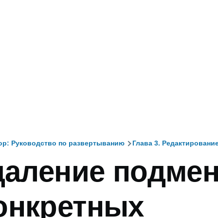
top: Руководство по развертыванию
Глава 3. Редактировани
Удаление подме
и
онкретных