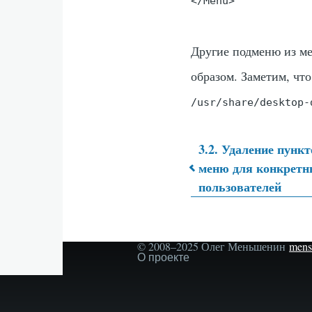
</Menu>
Другие подменю из 
образом. Заметим, чт
/usr/share/desktop-
3.2. Удаление пункт
меню для конкретн
Перекрёс
пользователей
ссылки
© 2008–2025 Олег Меньшенин
mens
книги
Secondary
О проекте
menu
для