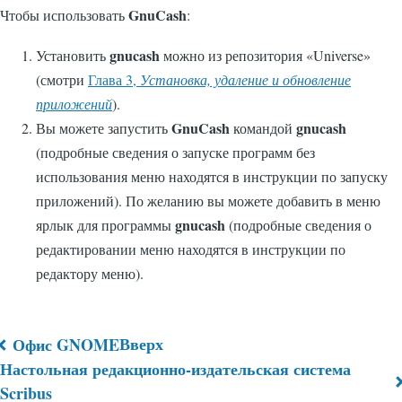
GnuCash
Чтобы использовать
:
gnucash
Установить
можно из репозитория «
Universe
»
(смотри
Глава 3,
Установка, удаление и обновление
приложений
).
GnuCash
gnucash
Вы можете запустить
командой
(подробные сведения о запуске программ без
использования меню находятся в инструкции по запуску
приложений). По желанию вы можете добавить в меню
gnucash
ярлык для программы
(подробные сведения о
редактировании меню находятся в инструкции по
редактору меню).
Вверх
Офис GNOME
Перекрёстные
Настольная редакционно-издательская система
Scribus
ссылки