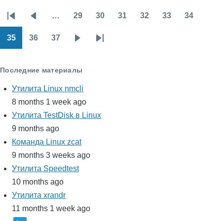
…
29
30
31
32
33
34
Нумерация
Первая
Предыдущая
Page
Page
Page
Page
Page
Page
страниц
страница
страница
35
36
37
Page
Page
Page
Следующая
Последняя
страница
страница
Последние материалы
Утилита Linux nmcli
8 months 1 week ago
Утилита TestDisk в Linux
9 months ago
Команда Linux zcat
9 months 3 weeks ago
Утилита Speedtest
10 months ago
Утилита xrandr
11 months 1 week ago