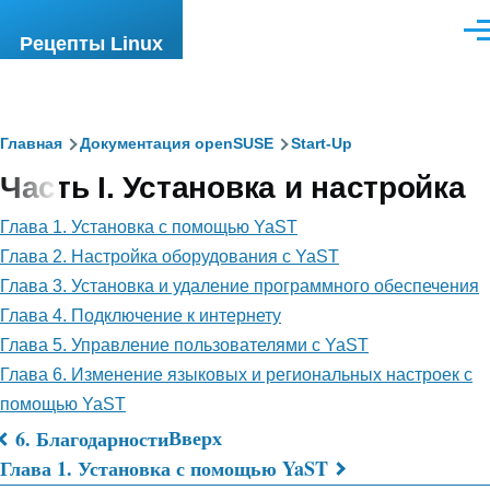
Перейти к основному содержанию
Ме
Рецепты Linux
Строка
Главная
Документация openSUSE
Start-Up
Часть I. Установка и настройка
навигации
Глава 1. Установка с помощью YaST
Глава 2. Настройка оборудования с YaST
Глава 3. Установка и удаление программного обеспечения
Глава 4. Подключение к интернету
Глава 5. Управление пользователями с YaST
Глава 6. Изменение языковых и региональных настроек с
помощью YaST
Вверх
6. Благодарности
Перекрёстные
Глава 1. Установка с помощью YaST