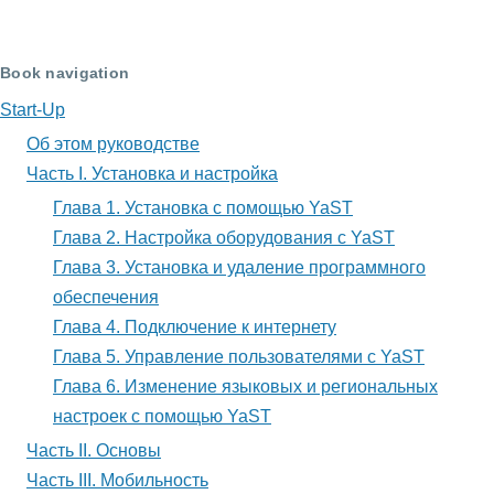
ссылки
книги
Book navigation
для
Start-Up
Часть
Об этом руководстве
I.
Часть I. Установка и настройка
Установка
Глава 1. Установка с помощью YaST
Глава 2. Настройка оборудования с YaST
и
Глава 3. Установка и удаление программного
настройка
обеспечения
Глава 4. Подключение к интернету
Глава 5. Управление пользователями с YaST
Глава 6. Изменение языковых и региональных
настроек с помощью YaST
Часть II. Основы
Часть III. Мобильность