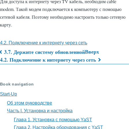
Для доступа к интернету через TV кабель, необходим cable
modem. Такой модем подключается к компьютеру с помощью
сетевой кабеля. Поэтому необходимо настроить только сетевую
карту.
4.2. Подключение к интернету через сеть
Вверх
3.7. Держите систему обновленной
Перекрёстные
4.2. Подключение к интернету через сеть
ссылки
книги
Book navigation
для
Start-Up
Глава
Об этом руководстве
4.
Часть I. Установка и настройка
Подключение
Глава 1. Установка с помощью YaST
Глава 2. Настройка оборудования с YaST