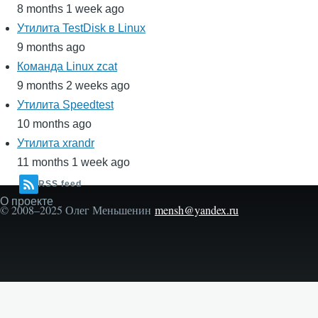
8 months 1 week ago
Утилита TestDisk в Linux
9 months ago
Команда Linux zcat
9 months 2 weeks ago
Утилита Speedtest
10 months ago
Утилита xrandr
11 months 1 week ago
RSS feed
О проекте
Secondary
© 2008–2025 Олег Меньшенин
mensh@yandex.ru
menu