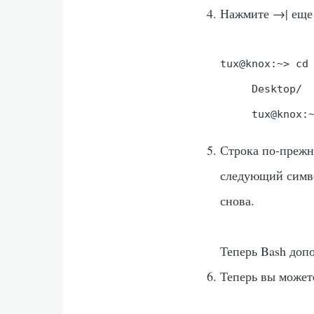
Нажмите
→|
еще 
tux@knox:~> cd 
     Desktop/  
     tux@knox:
Строка по-прежн
следующий симво
снова.
Теперь Bash доп
Теперь вы може