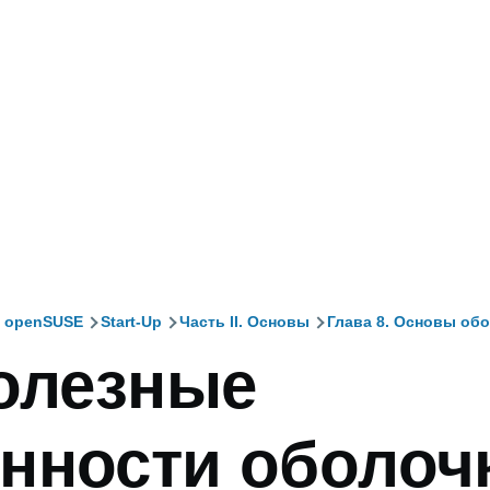
я openSUSE
Start-Up
Часть II. Основы
Глава 8. Основы об
Полезные
и
нности оболоч