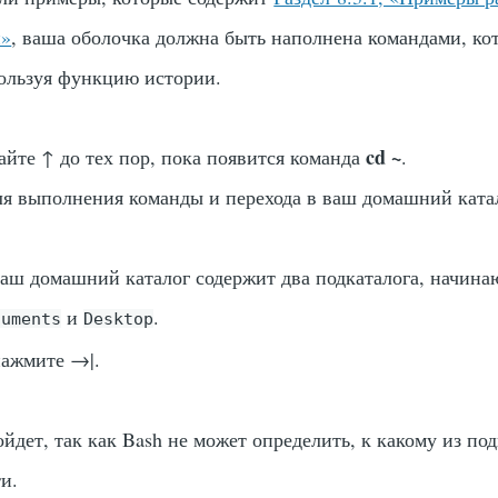
и»
, ваша оболочка должна быть наполнена командами, ко
ользуя функцию истории.
cd ~
айте
↑
до тех пор, пока появится команда
.
я выполнения команды и перехода в ваш домашний ката
аш домашний каталог содержит два подкаталога, начина
и
.
cuments
Desktop
нажмите
→|
.
йдет, так как Bash не может определить, к какому из по
и.