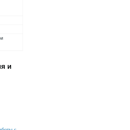
ри
ия и
аботы с