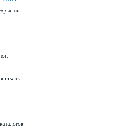
торые вы
лог.
ющихся с
дкаталогов