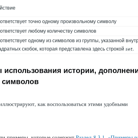
йствие
ответствует точно одному произвольному символу
ответствует любому количеству символов
ответствует одному из символов из группы, указанной внут
адратных скобок, которая представлена здесь строкой
.
set
ы использования истории, дополнен
 символов
ллюстрируют, как воспользоваться этими удобными
ли примеры, которые содержит
Раздел 8.3.1, «Примеры р