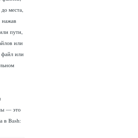
 до места,
, нажав
или пути,
айлов или
 файл или
ильном
и
лы — это
а в Bash: