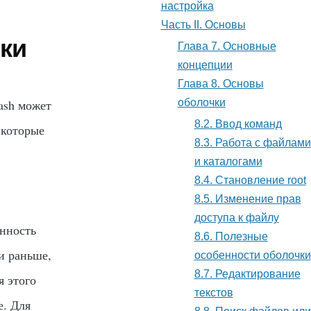
настройка
Часть II. Основы
чки
Глава 7. Основные
концепции
Глава 8. Основы
ash может
оболочки
8.2. Ввод команд
 которые
8.3. Работа с файлами
и каталогами
8.4. Становление root
8.5. Изменение прав
доступа к файлу
енность
8.6. Полезные
и раньше,
особенности оболочки
8.7. Редактирование
я этого
текстов
е. Для