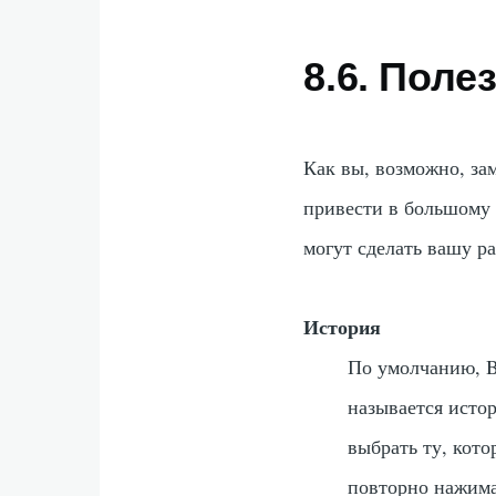
8.6. Пол
Как вы, возможно, за
привести в большому 
могут сделать вашу р
История
По умолчанию, B
называется
исто
выбрать ту, кото
повторно нажим