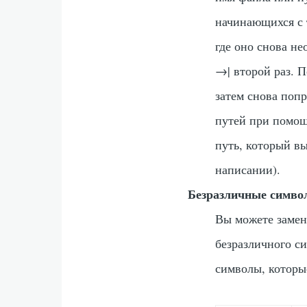
начинающихся с 
где оно снова не
→|
второй раз. П
затем снова поп
путей при помо
путь, который в
написании).
Безразличные симво
Вы можете замен
безразличного с
символы, которые