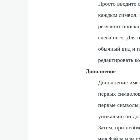
Просто введите 
каждым символ, 
результат поиска
слева него. Для
обычный вид и п
редактировать к
Дополнение
Дополнение имен
первых символов
первые символы,
уникально он до
Затем, при необ
имя файла или п