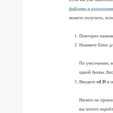
файлами и каталогам
можете получить, исп
Повторно нажим
Нажмите
Enter
дл
По умолчанию, в
одной буквы,
Do
cd D
Введите
и 
Ничего не произо
вы хотите перейт