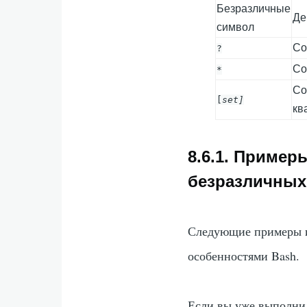
Безразличные
Де
символ
Со
?
Со
*
Со
[
set
]
кв
8.6.1. Пример
безразличных
Следующие примеры и
особенностями Bash.
Если вы уже выполни