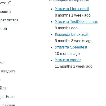
ете. С
Утилита Linux nmcli
вующий
8 months 1 week ago
появляется
Утилита TestDisk в Linux
свой
9 months ago
Команда Linux zcat
9 months 3 weeks ago
Утилита Speedtest
10 months ago
Утилита xrandr
его
11 months 1 week ago
 введите
и
йла.
ды. Если
н файлов,