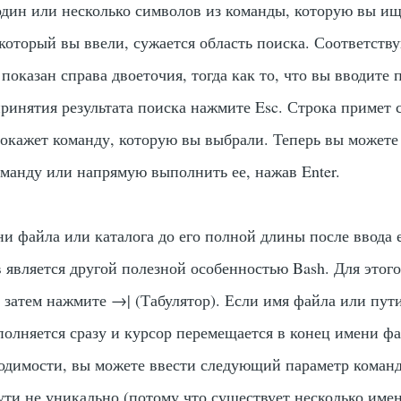
один или несколько символов из команды, которую вы ищ
который вы ввели, сужается область поиска. Соответст
 показан справа двоеточия, тогда как то, что вы вводите 
 принятия результата поиска нажмите
Esc
. Строка примет 
окажет команду, которую вы выбрали. Теперь вы можете
оманду или напрямую выполнить ее, нажав
Enter
.
и файла или каталога до его полной длины после ввода 
 является другой полезной особенностью Bash. Для этого
 затем нажмите
→|
(Табулятор). Если имя файла или пут
полняется сразу и курсор перемещается в конец имени фа
ходимости, вы можете ввести следующий параметр коман
ути не уникально (потому что существует несколько име