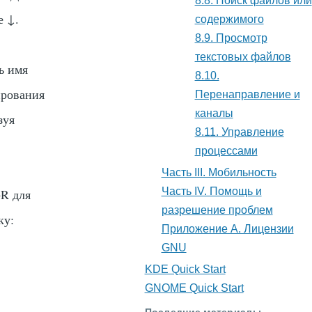
8.8. Поиск файлов или
те
↓
.
содержимого
8.9. Просмотр
текстовых файлов
ь имя
8.10.
ирования
Перенаправление и
каналы
зуя
8.11. Управление
процессами
Часть III. Мобильность
Часть IV. Помощь и
+
R
для
разрешение проблем
ку:
Приложение A. Лицензии
GNU
KDE Quick Start
GNOME Quick Start
Последние материалы