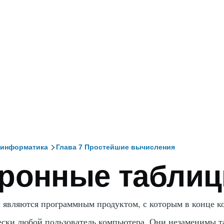
 информатика
Глава 7 Простейшие вычисления
тронные табли
и
 являются программным продуктом, с которым в конце к
ески любой пользователь компьютера. Они незаменимы та