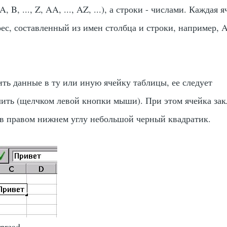
A
,
B
, ...,
Z
,
AA
, ...,
AZ
, ...), а строки - числами. Каждая 
ес, составленный из имен столбца и строки, например,
ить данные в ту или иную ячейку таблицы, ее следует
ить (щелчком левой кнопки мыши). При этом ячейка зак
в правом нижнем углу небольшой черный квадратик.
pread