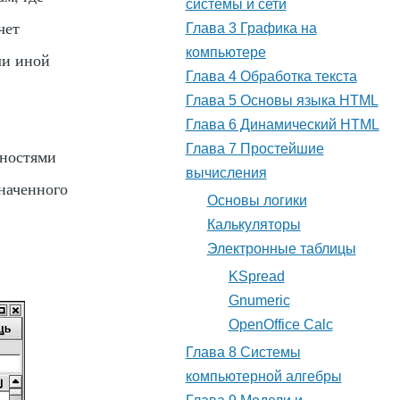
системы и сети
чет
Глава 3 Графика на
компьютере
ли иной
Глава 4 Обработка текста
Глава 5 Основы языка HTML
Глава 6 Динамический HTML
Глава 7 Простейшие
нностями
вычисления
значенного
Основы логики
Калькуляторы
Электронные таблицы
KSpread
Gnumeric
OpenOffice Calc
Глава 8 Системы
компьютерной алгебры