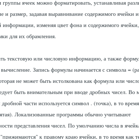
 группы ячеек можно форматировать, устанавливая раз
е и размер, задавая выравнивание содержимого ячейки и
 информации, изменяя цвет фона и содержимого ячейки
мки для их обрамления.
ть текстовую или числовую информацию, а также форму
 вычисление. Запись формулы начинается с символа
=
(ра
торая не может быть истолкована как формула или числ
ледует быть внимательным при вводе дробных чисел. Во 
я дробной части используется символ
.
(точка), в то время
ятая). Локализованные программы обычно учитывают
ости представления чисел. По умолчанию числа в ячейк
"прижимаются" к правому краю ячейки, в то время как те