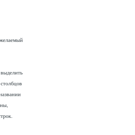
,
 желаемый
 выделить
 столбцов
 названии
ены,
трок.