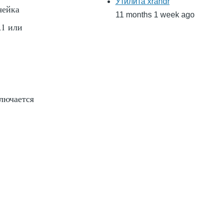
Утилита xrandr
ячейка
11 months 1 week ago
A1
или
лючается