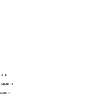
лить
ль мыши
мыши: