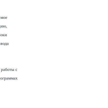
имое
цию,
роки
ввода
 работы с
рограммах