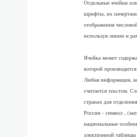
Отдельные ячейки или
шрифты, их начертани
отображения числовой
используя линии и ра
Ячейка может содержа
которой производится
Любая информация, ко
считается текстом. С
странах для отделени
России - символ
,
(зап
национальные особенн
электронной таблицы 