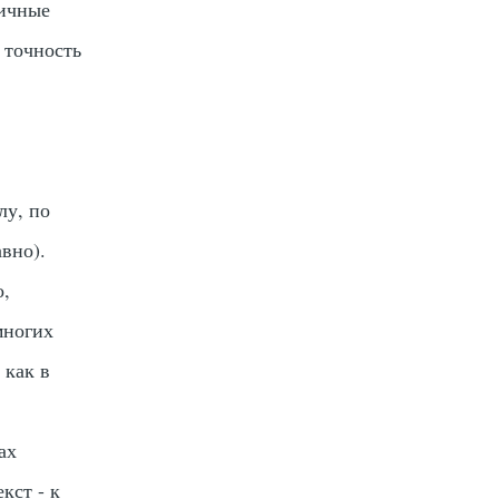
личные
 точность
,
лу, по
вно).
о,
многих
 как в
ах
кст - к