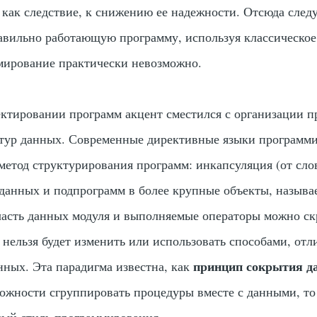
 как следствие, к снижению ее надежности. Отсюда следу
авильно работающую программу, используя классическое
мирование практически невозможно.
ктировании программ акцент сместился с организации п
ктур данных. Современные директивные языки программ
метод структурирования программ: инкапсуляция (от слов
) данных и подпрограмм в более крупные объекты, назыв
часть данных модуля и выполняемые операторы можно с
х нельзя будет изменить или использовать способами, от
принцип сокрытия д
нных. Эта парадигма известна, как
можности сгруппировать процедуры вместе с данными, то
ный стиль программирования.