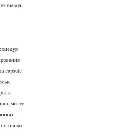
ет вывод:
роцедур
ирования
а capsule
аемые
крыть
личными от
анных
.
 он плохо