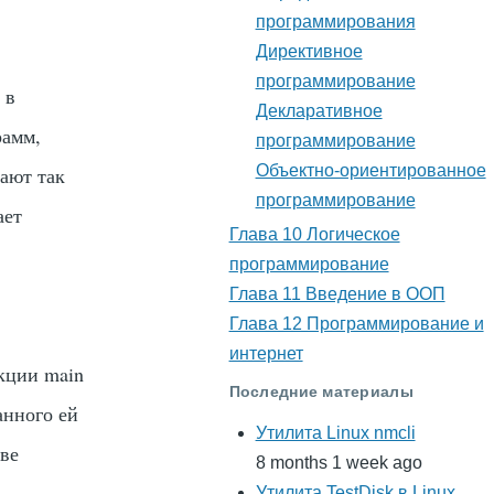
программирования
Директивное
программирование
 в
Декларативное
рамм,
программирование
Объектно-ориентированное
ают так
программирование
ает
Глава 10 Логическое
программирование
Глава 11 Введение в ООП
Глава 12 Программирование и
интернет
нкции
main
Последние материалы
анного ей
Утилита Linux nmcli
тве
8 months 1 week ago
Утилита TestDisk в Linux