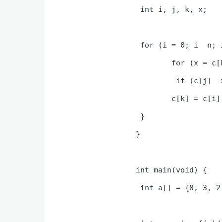
 int i, j, k, x;

 for (i = 0; i  n; 
	for (x = c[k=i], j = i + 1; j  n; j++)

	 if (c[j]  x) x = c[k=j];

	c[k] = c[i]; c[i] = x;

 }

}

int main(void) { 

 int a[] = {8, 3, 2