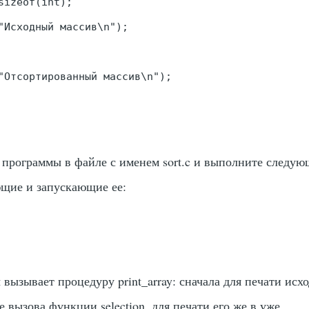
sizeof(int);

"Исходный массив\n");

"Отсортированный массив\n");

й программы в файле с именем
sort.c
и выполните следую
щие и запускающие ее:
 вызывает процедуру
print_array
: сначала для печати исх
сле вызова функции
selection
, для печати его же в уже