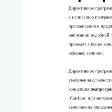
Директивное программ
к написанию программ
присваивания и пред
написании подобной п
приведет в конце кон
искомых величин.
Директивное программ
увеличения сложност
подпрогр
концепция
(function) или метода
выполнения определен