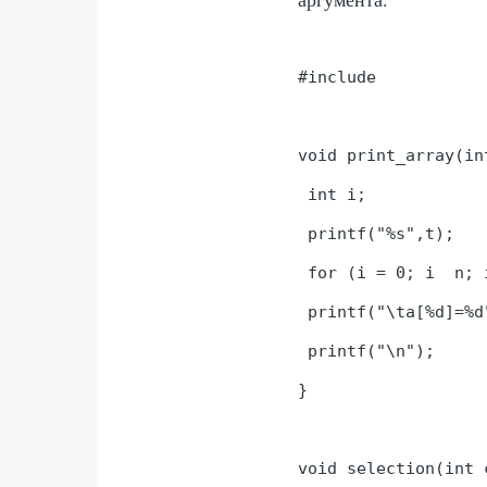
#include 
void print_array(in
 int i;

 printf("%s",t);

 for (i = 0; i  n; i
 printf("\ta[%d]=%d
 printf("\n");

}

void selection(int 