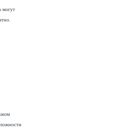
n
могут
атно.
шком
сложности