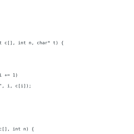
t c[], int n, char* t) {

 += 1)

", i, c[i]);

c[], int n) {
