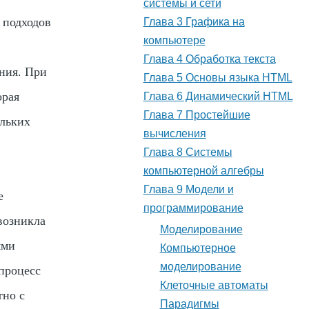
системы и сети
 подходов
Глава 3 Графика на
компьютере
Глава 4 Обработка текста
ния. При
Глава 5 Основы языка HTML
орая
Глава 6 Динамический HTML
Глава 7 Простейшие
ольких
вычисления
Глава 8 Системы
компьютерной алгебры
Глава 9 Модели и
е
программирование
возникла
Моделирование
ями
Компьютерное
моделирование
 процесс
Клеточные автоматы
тно с
Парадигмы