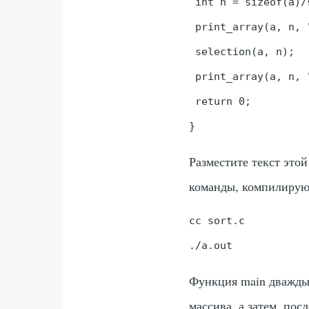
 int n = sizeof(a)/
 print_array(a, n, 
 selection(a, n);

 print_array(a, n, 
 return 0;

Разместите текст это
команды, компилирую
cc sort.c

Функция
main
дважды
массива, а затем, по